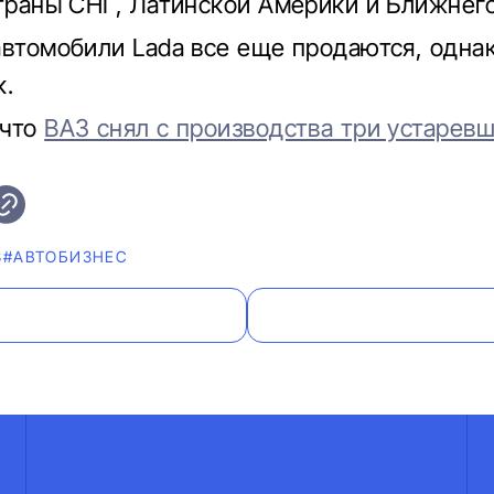
страны СНГ, Латинской Америки и Ближнего
автомобили Lada все еще продаются, однак
к.
 что
ВАЗ снял с производства три устарев
З
#AВТОБИЗНЕС