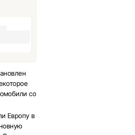
тановлен
екоторое
томобили со
ли Европу в
сновную