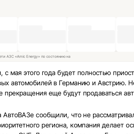
ети АЗС «Amic Energy» по состоянию на
и, с мая этого года будет полностью приос
вых автомобилей в Германию и Австрию. Н
е прекращения еще будут продаваться ав
а АвтоВАЗе сообщили, что не рассматрива
риоритетного региона, компания делает о