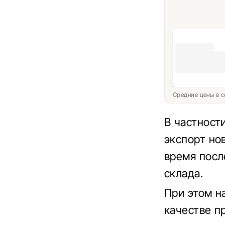
Средние цены в с
В частност
экспорт но
время посл
склада.
При этом н
качестве п