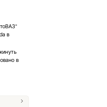
втоВАЗ”
da в
кинуть
овано в