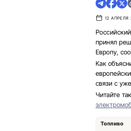
12 АПРЕЛЯ 
Российский
принял реш
Европу, со
Как объясн
европейски
связи с уж
Читайте та
электромо
Топливо