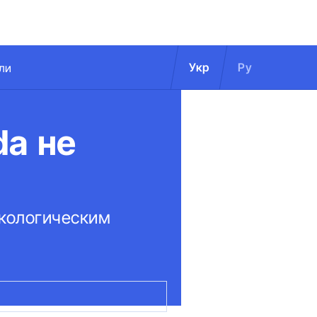
Укр
Ру
ли
da не
экологическим