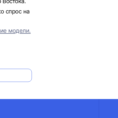
 Востока.
о спрос на
шие модели.