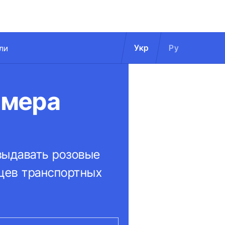
Укр
Ру
ли
омера
 выдавать розовые
ьцев транспортных