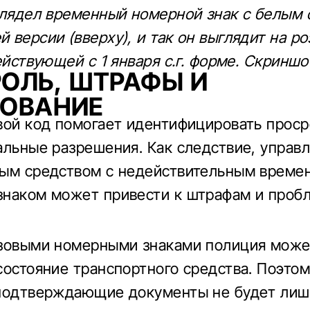
глядел временный номерной знак с белым 
 версии (вверху), и так он выглядит на р
ействующей с 1 января с.г. форме. Скриншо
ОЛЬ, ШТРАФЫ И
ХОВАНИЕ
вой код помогает идентифицировать прос
альные разрешения. Как следствие, управ
ым средством с недействительным време
наком может привести к штрафам и проб
.
зовыми номерными знаками полиция може
состояние транспортного средства. Поэто
подтверждающие документы не будет лиш