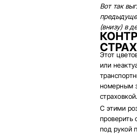
Вот так вы
предыдущей
(внизу) в д
КОНТР
СТРА
Этот цвето
или неакту
транспортн
номерным з
страховкой
С этими ро
проверить 
под рукой 