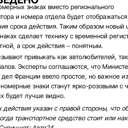
омерных знаках вместо регионального
тора и номера отдела будет отображаться
ния срока действия. Таким образом новый 
наках сделает технику с временной регис
тной, а срок действия – понятным.
изывают привыкать как автолюбителей, так
алов. Эксперты соглашаются, что Минист
 дел Франции ввело простое, но важное и
номерные знаки станут ярко-розовыми с 
их будет лучше видно.
к действия указан с правой стороны, что о
когда транспортное средство стоит или нах
Скриншот: Авто24