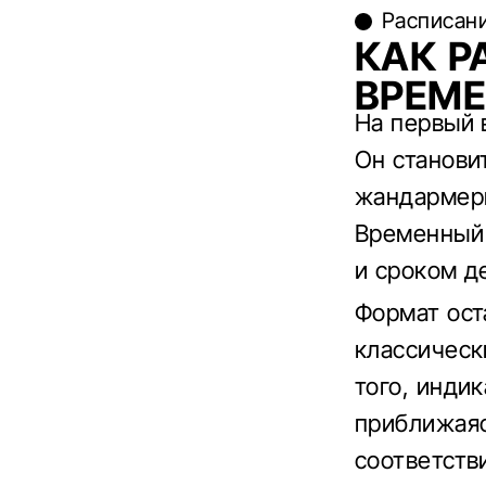
Расписани
КАК Р
ВРЕМ
На первый 
Он станови
жандармери
Временный 
и сроком д
Формат ост
классическ
того, инди
приближаяс
соответств