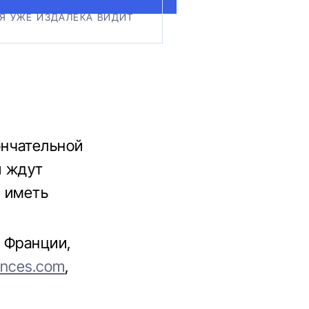
Я УЖЕ ИЗДАЛЕКА ВИДИТ
ончательной
и ждут
т иметь
 Франции,
ences.com
,