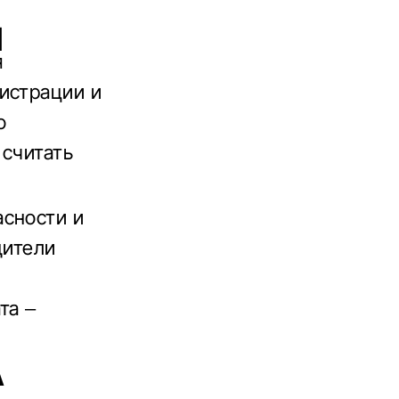
Я
я
истрации и
о
 считать
асности и
дители
та –
А