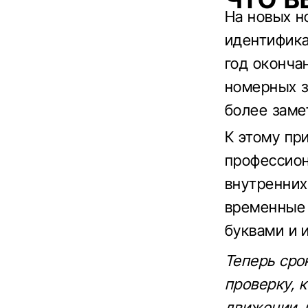
На новых н
идентифика
год оконча
номерных з
более заме
К этому пр
профессион
внутренних
временные 
буквами и 
Теперь сро
проверку, 
движении. 