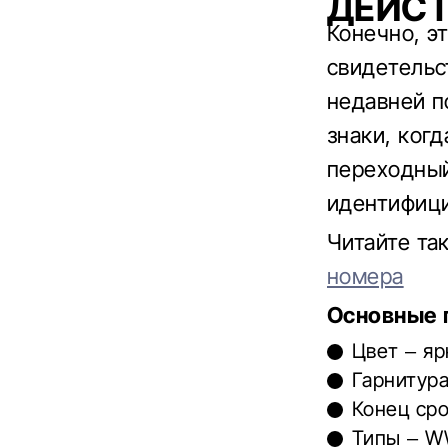
ДЕЙСТ
Конечно, э
свидетельс
недавней п
знаки, ког
переходный
идентифиц
Читайте т
номера
Основные 
Цвет – яр
Гарнитур
Конец сро
Типы – W