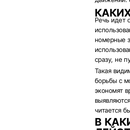
КАКИХ
Речь идет 
использова
номерные з
использова
сразу, не 
Такая види
борьбы с м
экономят в
выявляются
читается б
В КАК