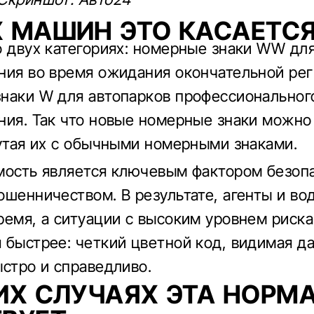
 МАШИН ЭТО КАСАЕТС
о двух категориях: номерные знаки WW дл
ния во время ожидания окончательной рег
наки W для автопарков профессиональног
ния. Так что новые номерные знаки можно
путая их с обычными номерными знаками.
мость является ключевым фактором безоп
ошенничеством. В результате, агенты и во
ремя, а ситуации с высоким уровнем риска
 быстрее: четкий цветной код, видимая да
ыстро и справедливо.
ИХ СЛУЧАЯХ ЭТА НОРМ