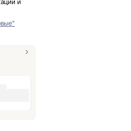
кации и
овые"