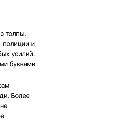
з толпы.
, полиции и
бых усилий.
ми буквами
рам
ди. Более
 не
ое