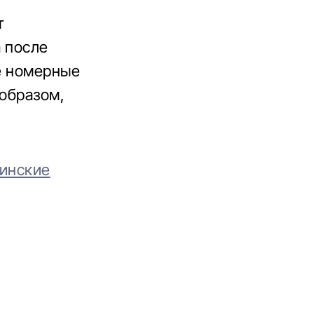
т
а после
е номерные
 образом,
аинские