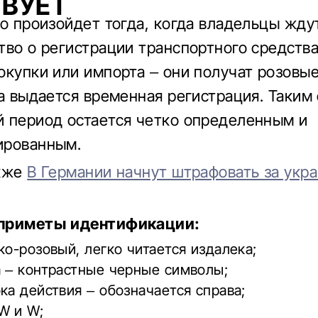
ВУЕТ
то произойдет тогда, когда владельцы жду
тво о регистрации транспортного средств
окупки или импорта – они получат розовы
да выдается временная регистрация. Таким
 период остается четко определенным и
ированным.
акже
В Германии начнут штрафовать за укр
приметы идентификации:
ко-розовый, легко читается издалека;
а – контрастные черные символы;
ка действия – обозначается справа;
W и W;