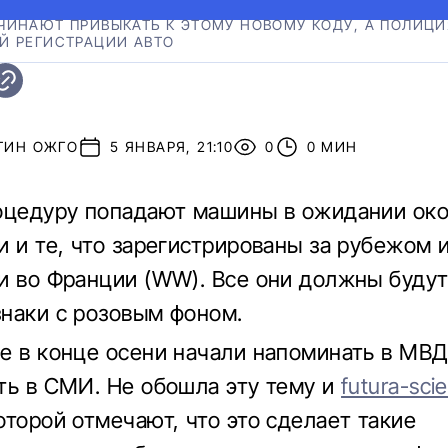
ЧИНАЮТ ПРИВЫКАТЬ К ЭТОМУ НОВОМУ КОДУ, А ПОЛИЦИ
Й РЕГИСТРАЦИИ АВТО
ТИН ОЖГО
5 ЯНВАРЯ, 21:10
0
0 МИН
оцедуру попадают машины в ожидании ок
и и те, что зарегистрированы за рубежом 
и во Франции (WW). Все они должны буду
наки с розовым фоном.
е в конце осени начали напоминать в МВД
ть в СМИ. Не обошла эту тему и
futura-sci
оторой отмечают, что это сделает такие