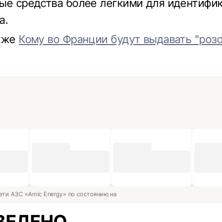
ые средства более легкими для идентифи
а.
акже
Кому во Франции будут выдавать "роз
ети АЗС «Amic Energy» по состоянию на
ВЕДЕНО