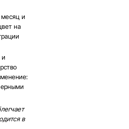
 месяц и
цвет на
трации
 и
ерство
зменение:
черными
блегчает
одится в