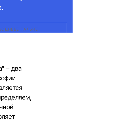
а.
ВОДНЕВЕ ПАЛЬНЕ
” – два
софии
вляется
пределяем,
очной
оляет
и