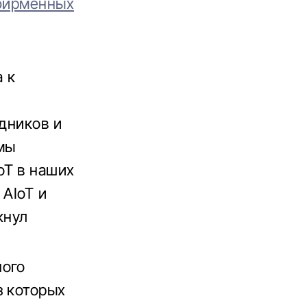
 фирменных
 к
удников и
 мы
oT в наших
 AIoT и
кнул
ного
з которых