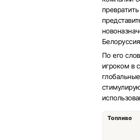
превратить
представит
новоназнач
Белоруссия
По его сло
игроком в 
глобальные
стимулирую
использова
Топливо