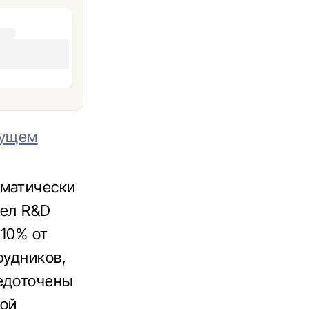
дущем
иматически
дел R&D
 10% от
рудников,
редоточены
ной