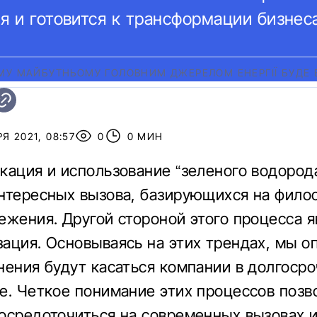
я и готовится к трансформации бизнес
МУ МАЙБУТНЬОМУ ГОЛОВНИМ ДЖЕРЕЛОМ ЕНЕРГІЇ БУДЕ 
Я 2021, 08:57
0
0 МИН
кация и использование “зеленого водорода
нтересных вызова, базирующихся на фило
ежения. Другой стороной этого процесса я
ация. Основываясь на этих трендах, мы о
нения будут касаться компании в долгоср
е. Четкое понимание этих процессов позв
осредоточиться на современных вызовах 