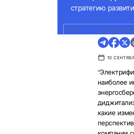
стратегию развити
ФОТО:
BOSCH
|
В НЕДАЛЕКО
10 СЕНТЯБР
“Электрифи
наиболее и
энергосбер
диджитализ
какие изме
перспектив
компании с