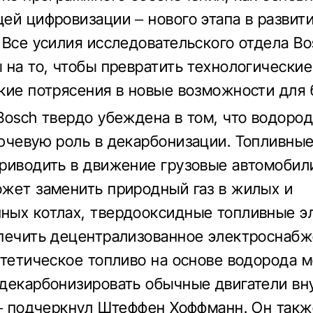
ей цифровизации – нового этапа в развит
 Все усилия исследовательского отдела Bo
 на то, чтобы превратить технологические
кие потрясения в новые возможности для 
Bosch твердо убеждена в том, что водоро
ючевую роль в декарбонизации. Топливны
риводить в движение грузовые автомобили
жет заменить природный газ в жилых и
ых котлах, твердооксидные топливные э
печить децентрализованное электроснаб
нтетическое топливо на основе водорода 
декарбонизировать обычные двигатели вн
 – подчеркнул Штеффен Хоффманн. Он такж