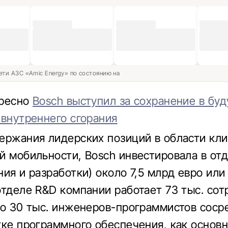
ети АЗС «Amic Energy» по состоянию на
ересно
Bosch выступил за сохранение в бу
 внутреннего сгорания
ержания лидерских позиций в области кл
й мобильности, Bosch инвестировала в от
ния и разработки) около 7,5 млрд евро или
отделе R&D компании работает 73 тыс. сот
ло 30 тыс. инженеров-программистов сос
тке программного обеспечения, как основ