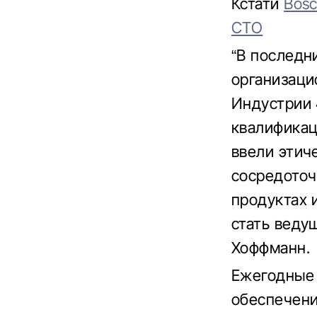
Кстати
Bosc
СТО
“В последн
организаци
Индустрии 4
квалификац
ввели этич
сосредоточ
продуктах 
стать веду
Хоффманн.
Ежегодные 
обеспечени