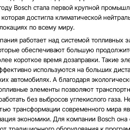
 году Bosch стала первой крупной промыш
 которая достигла климатической нейтрал
 локациях по всему миру.
пания работает над системой топливных 
которые обеспечивают большую продолжит
олее короткое время дозаправки. Такие э
ффективно используются на больших диста
их автомобилях. А благодаря экологическ
опливные элементы позволяют транспорт
работать без выбросов углекислого газа. 
тью трансформации современного мира яв
ация экономики. Для компании Bosch она 
от традиционного оборудования к програ