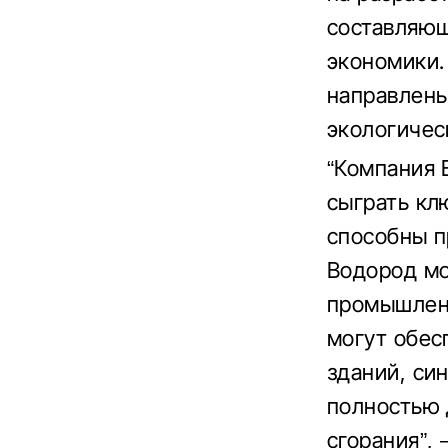
составляющ
экономики.
направлены
экологичес
“Компания 
сыграть кл
способны п
Водород мо
промышленн
могут обес
зданий, си
полностью 
сгорания”,