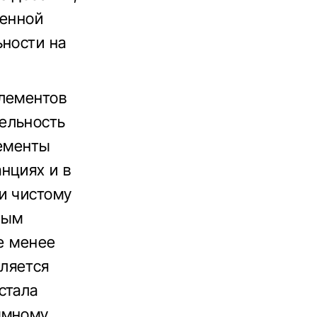
ленной
ьности на
элементов
ельность
лементы
нциях и в
и чистому
ным
Не менее
ляется
стала
ммному