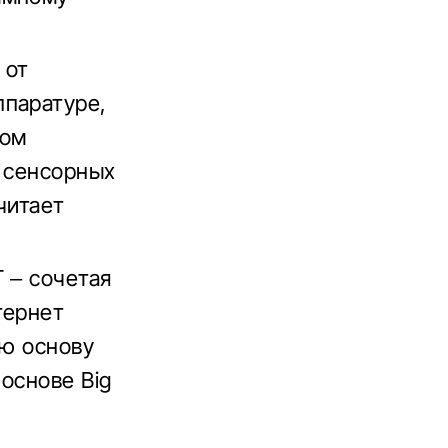
 от
ппаратуре,
ном
и сенсорных
читает
 – сочетая
тернет
ую основу
основе Big