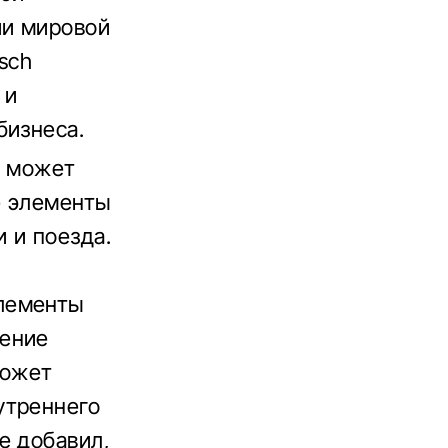
ии мировой
sch
 и
бизнеса.
д может
е элементы
 и поезда.
лементы
жение
может
утреннего
е добавил,