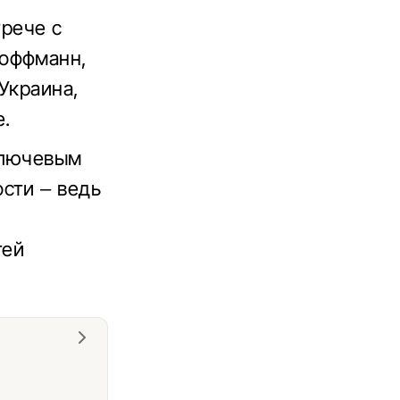
трече с
Хоффманн,
Украина,
е.
 ключевым
сти – ведь
тей