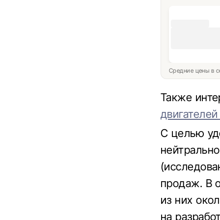
Средние цены в с
Также инт
двигателей
С целью уд
нейтрально
(исследова
продаж. В 
из них око
на разрабо