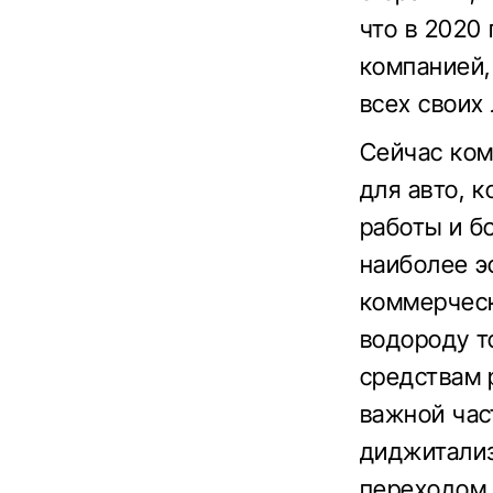
что в 2020
компанией,
всех своих
Сейчас ком
для авто, 
работы и б
наиболее э
коммерческ
водороду т
средствам 
важной час
диджитализ
переходом 