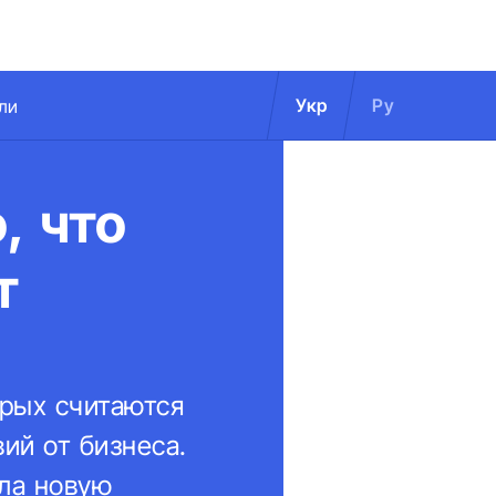
Укр
Ру
ли
, что
т
орых считаются
ий от бизнеса.
ла новую