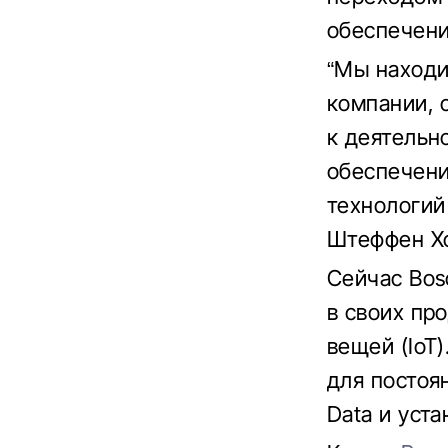
обеспечени
“Мы находи
компании, 
к деятельн
обеспечени
технологий 
Штеффен Х
Сейчас Bos
в своих пр
вещей (IoT
для постоя
Data и уст