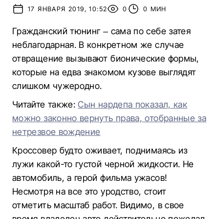
17 ЯНВАРЯ 2019, 10:52
0
0 МИН
Гражданский тюнинг – сама по себе затея
неблагодарная. В конкретном же случае
отвращение вызывают бионические формы,
которые на едва знакомом кузове выглядят
слишком чужеродно.
Читайте также:
Сын нардепа показал, как
можно законно вернуть права, отобранные за
нетрезвое вождение
Кроссовер будто оживает, поднимаясь из
лужи какой-то густой черной жидкости. Не
автомобиль, а герой фильма ужасов!
Несмотря на все это уродство, стоит
отметить масштаб работ. Видимо, в свое
время владелец авто действительно пожелал