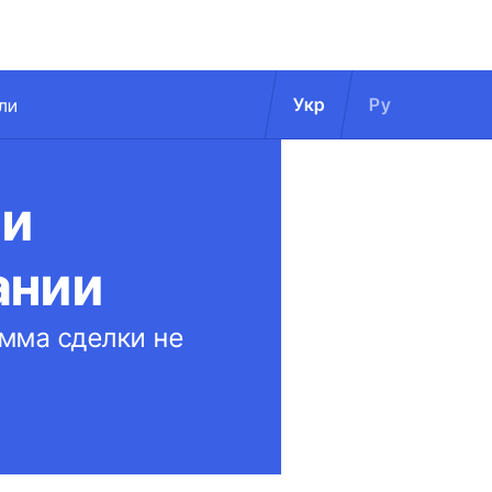
Укр
Ру
ли
ли
ании
умма сделки не