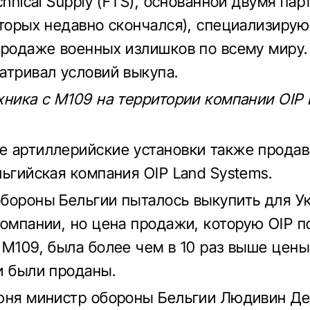
chnical Supply (FTS), основанной двумя па
оторых недавно скончался), специализиру
продаже военных излишков по всему миру.
атривал условий выкупа.
хника с M109 на территории компании OIP 
 артиллерийские установки также продав
льгийская компания OIP Land Systems.
бороны Бельгии пыталось выкупить для У
компании, но цена продажи, которую OIP п
 M109, была более чем в 10 раз выше цены
и были проданы.
юня министр обороны Бельгии Людивин Д