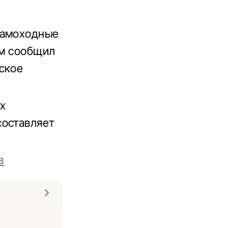
самоходные
ом сообщил
ское
х
составляет
в