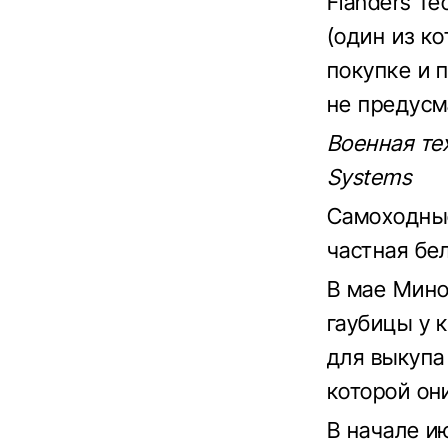
Flanders Te
(один из к
покупке и 
не предусм
Военная те
Systems
Самоходные
частная бе
В мае Мино
гаубицы у 
для выкупа
которой он
В начале и