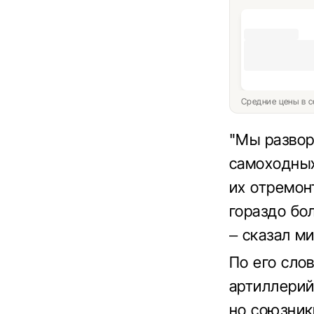
Средние цены в с
"Мы развор
самоходных
их отремон
гораздо бо
– сказал м
По его сло
артиллерий
но союзник