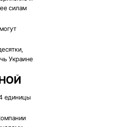
ее силам
смогут
десятки,
очь Украине
ТНОЙ
64 единицы
 компании