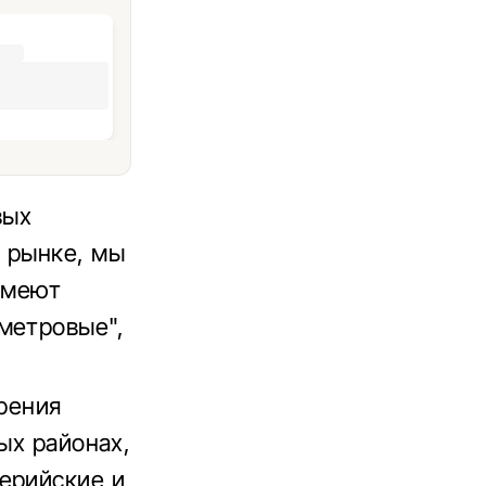
вых
 рынке, мы
имеют
метровые",
зрения
ых районах,
ерийские и