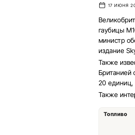
17 ИЮНЯ 20
Великобрит
гаубицы M1
министр об
издание Sk
Также изве
Британией 
20 единиц,
Также инт
Топливо