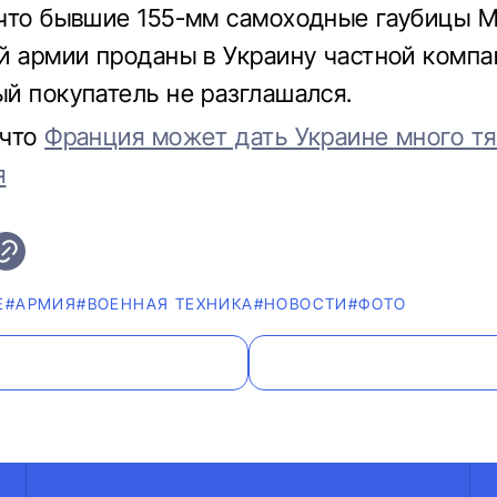
что бывшие 155-мм самоходные гаубицы 
й армии проданы в Украину частной компа
й покупатель не разглашался.
 что
Франция может дать Украине много т
я
Е
#АРМИЯ
#ВОЕННАЯ ТЕХНИКА
#НОВОСТИ
#ФОТО