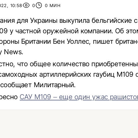
22, 10:58
0
0 МИН
ания для Украины выкупила бельгийские 
09 у частной оружейной компании. Об эт
ороны Британии Бен Уоллес, пишет британ
y News.
стно, что общее количество приобретенны
самоходных артиллерийских гаубиц M109 
 сообщает Милитарный.
ересно
САУ М109 – еще один ужас рашисто