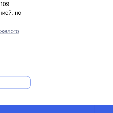
M109
нией, но
яжелого