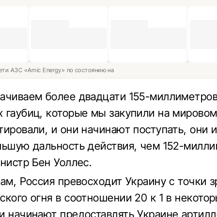
ети АЗС «Amic Energy» по состоянию на
ачиваем более двадцати 155-миллиметро
 гаубиц, которые мы закупили на мировом
тировали, и они начинают поступать, они 
льшую дальность действия, чем 152-милли
инистр Бен Уоллес.
вам, Россия превосходит Украину с точки 
ского огня в соотношении 20 к 1 в некотор
и начинают предоставлять Украине артилл