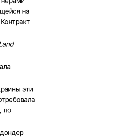
ртнерами
ющейся на
 Контракт
Land
ала
краины эти
отребовала
, по
едондер