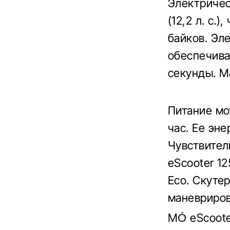
Электричес
(12,2 л. с.
байков. Эл
обеспечива
секунды. М
Питание мо
час. Ее эне
Чувствител
eScooter 1
Eco. Скуте
маневриров
MÓ eScoote