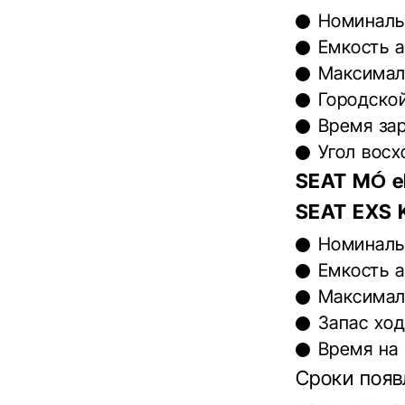
Номиналь
Емкость а
Максималь
Городской
Время зар
Угол восх
SEAT MÓ e
SEAT EXS K
Номиналь
Емкость а
Максималь
Запас ход
Время на 
Сроки появ