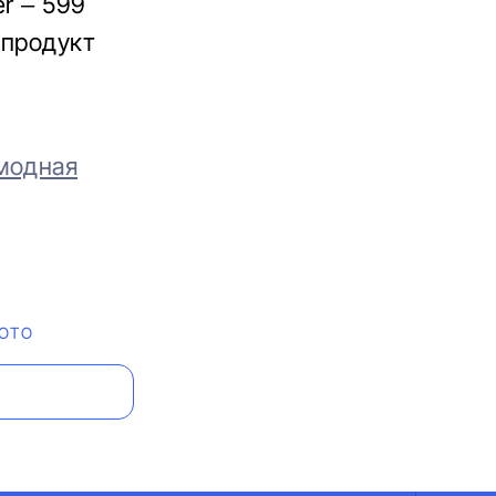
r – 599
 продукт
 модная
ОТО