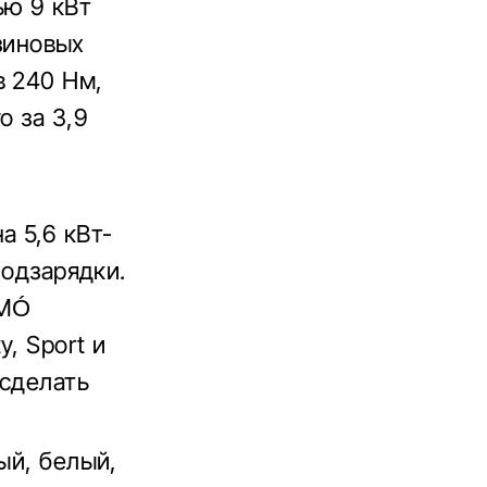
ью 9 кВт
нзиновых
в 240 Нм,
о за 3,9
а 5,6 кВт-
подзарядки.
 MÓ
, Sport и
 сделать
ый, белый,