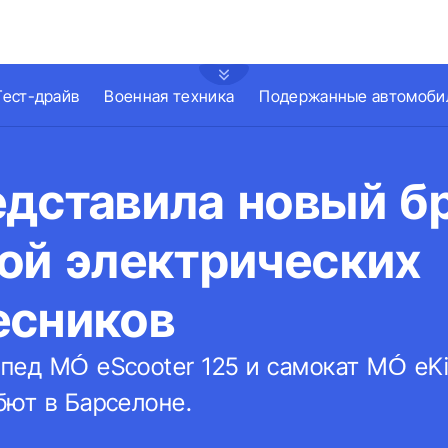
Тест-драйв
Военная техника
Подержанные автомоби
едставила новый б
ой электрических
есников
пед MÓ eScooter 125 и самокат MÓ eKi
бют в Барселоне.