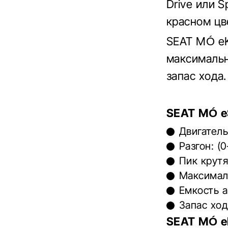
Drive или 
красном цв
SEAT MÓ eK
максимальн
запас хода.
SEAT MÓ e
Двигатель
Разгон: (0
Пик крут
Максималь
Емкость а
Запас ход
SEAT MÓ e