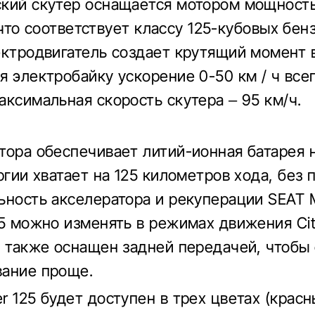
кий скутер оснащается мотором мощност
), что соответствует классу 125-кубовых бе
ектродвигатель создает крутящий момент 
я электробайку ускорение 0-50 км / ч всег
аксимальная скорость скутера – 95 км/ч.
тора обеспечивает литий-ионная батарея н
ргии хватает на 125 километров хода, без 
ьность акселератора и рекуперации SEAT
25 можно изменять в режимах движения City
р также оснащен задней передачей, чтобы
ание проще.
r 125 будет доступен в трех цветах (красн