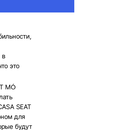
бильности,
 в
то это
AT MÓ
лать
 CASA SEAT
оном для
орые будут