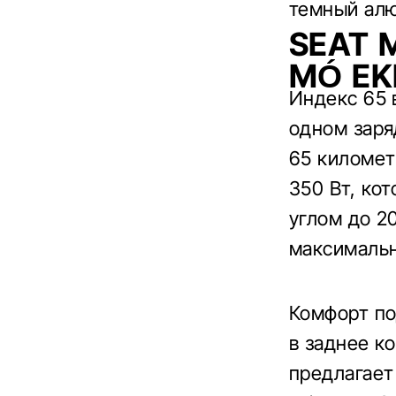
темный алю
SEAT 
MÓ EK
Индекс 65 
одном заря
65 километ
350 Вт, ко
углом до 20
максимальн
Комфорт по
в заднее к
предлагает