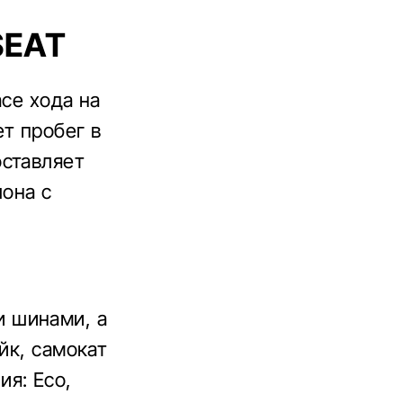
SEAT
асе хода на
т пробег в
оставляет
лона с
 шинами, а
йк, самокат
я: Eco,