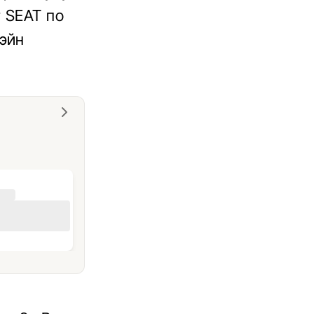
т SEAT по
Уэйн