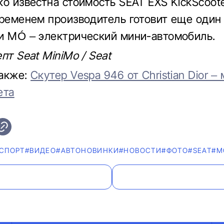
ко известна стоимость SEAT EXS KickScoote
временем производитель готовит еще один
и MÓ – электрический мини-автомобиль.
пт Seat MiniMo / Seat
также:
Скутер Vespa 946 от Christian Dior –
ета
СПОРТ
#ВИДЕО
#AВТОНОВИНКИ
#НОВОСТИ
#ФОТО
#SEAT
#М