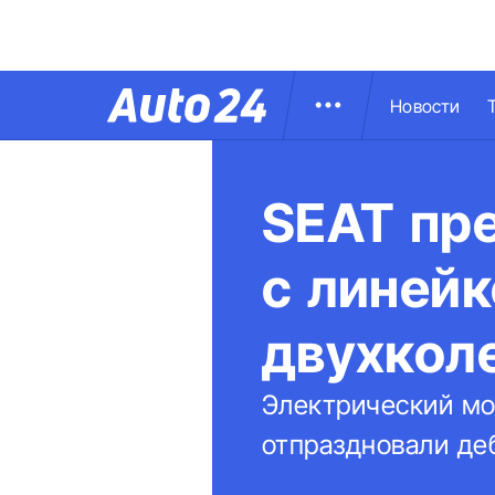
Новости
SEAT пр
с линейк
двухкол
Электрический мо
отпраздновали де