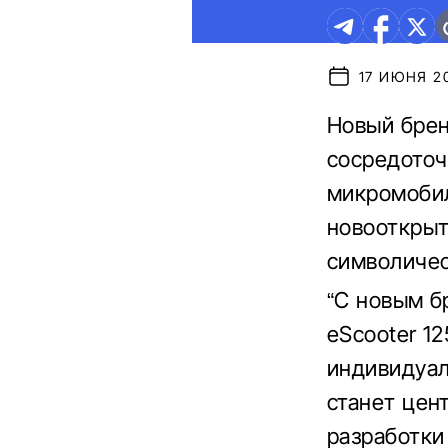
17 ИЮНЯ 20
Новый брен
сосредоточ
микромобил
новооткрыт
символичес
“С новым б
eScooter 1
индивидуал
станет цен
разработки