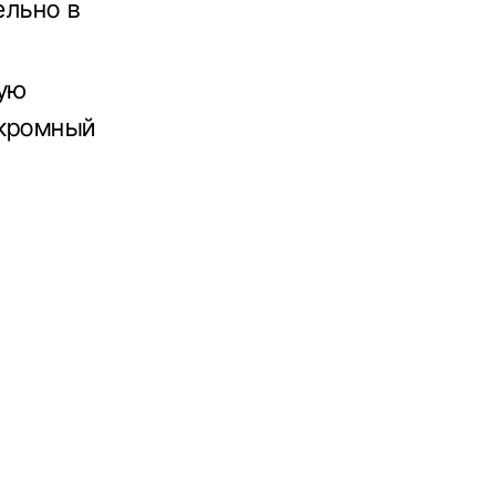
ельно в
кую
скромный