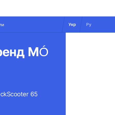
Укр
Ру
ли
ренд MÓ
ckScooter 65