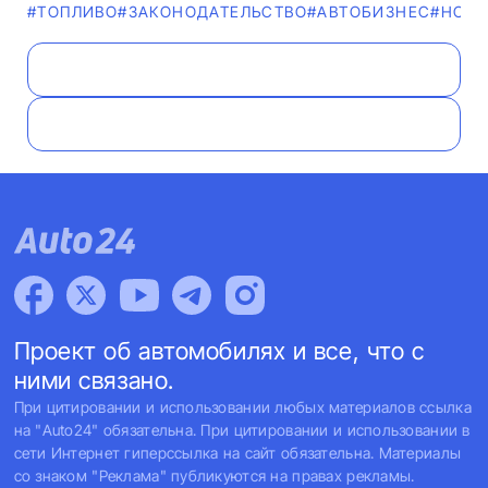
#ТОПЛИВО
#ЗАКОНОДАТЕЛЬСТВО
#AВТОБИЗНЕС
#НОВ
Проект об автомобилях и все, что с
ними связано.
При цитировании и использовании любых материалов ссылка
на "Auto24" обязательна. При цитировании и использовании в
сети Интернет гиперссылка на сайт обязательна. Материалы
со знаком "Реклама" публикуются на правах рекламы.