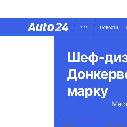
Новости
Шеф-диз
Донкерв
марку
Маст
ФОТО:
AUTOWEEK
|
ЛЮК ДО