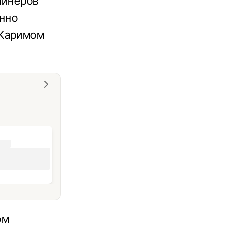
айнеров
енно
 Каримом
ом