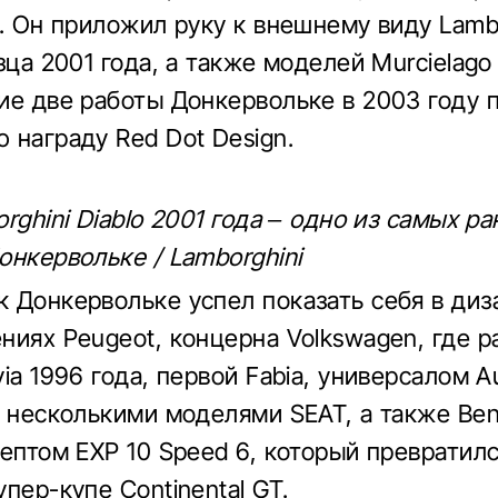
i. Он приложил руку к внешнему виду Lamb
зца 2001 года, а также моделей Murcielago и
ие две работы Донкервольке в 2003 году 
 награду Red Dot Design.
rghini Diablo 2001 года – одно из самых р
онкервольке / Lamborghini
 Донкервольке успел показать себя в диз
ниях Peugeot, концерна Volkswagen, где р
ia 1996 года, первой Fabia, универсалом A
 несколькими моделями SEAT, а также Bent
цептом EXP 10 Speed 6, который превратилс
пер-купе Continental GT.