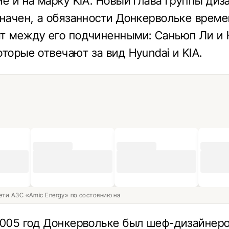
ие и на марку KIA. Новый глава группы диз
значен, а обязанности Донкервольке врем
т между его подчиненными: Саньюп Ли и
торые отвечают за вид Hyundai и KIA.
ети АЗС «Amic Energy» по состоянию на
2005 год Донкервольке был шеф-дизайнер