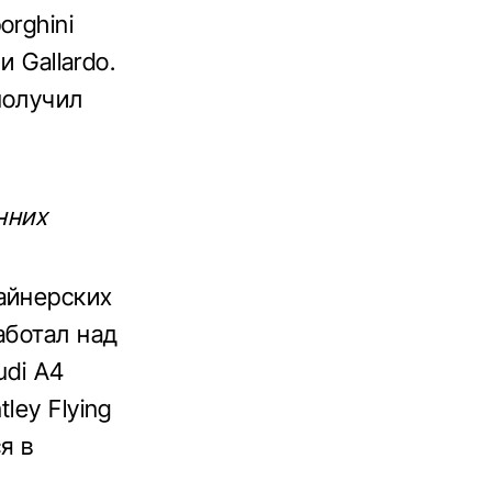
orghini
 Gallardo.
получил
анних
айнерских
аботал над
udi A4
ley Flying
я в