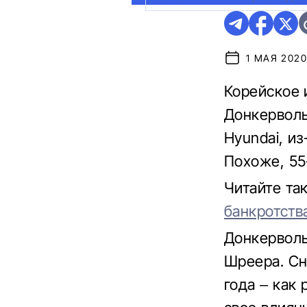
1 МАЯ 2020,
Корейское 
Донкерволь
Hyundai, и
Похоже, 55
Читайте та
банкротств
Донкерволь
Шреера. Сна
года – как