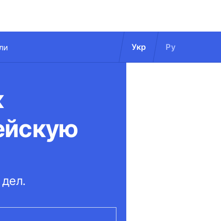
Укр
Ру
ли
к
ейскую
 дел.