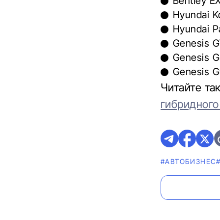
Bentley E
Hyundai K
Hyundai Pa
Genesis G
Genesis G
Genesis G
Читайте та
гибридного
#AВТОБИЗНЕС