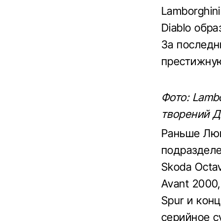
Lamborghin
Diablo обра
За последн
престижную
Фото: Lambo
творений Д
Раньше Люк
подразделе
Skoda Octav
Avant 2000,
Spur и кон
серийное су