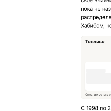
свое влиян
пока не на
распределя
Хабибом, ко
Топливо
Средние цены в с
С 1998 по 