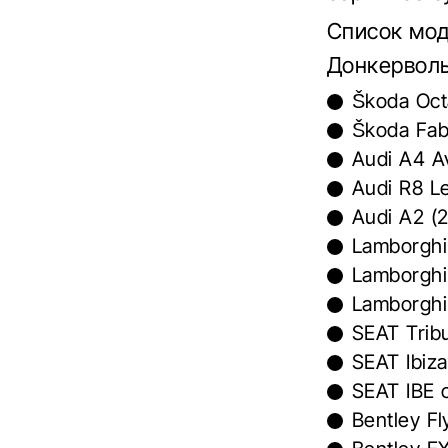
Список мод
Донкерволь
Škoda Oct
Škoda Fab
Audi A4 A
Audi R8 L
Audi A2 (
Lamborghin
Lamborghi
Lamborghi
SEAT Trib
SEAT Ibiza
SEAT IBE 
Bentley Fl