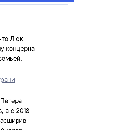
что Люк
ну концерна
семьей.
грани
 Петера
, а с 2018
 расширив