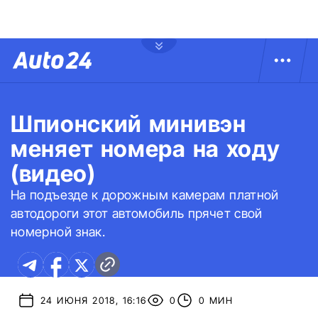
Шпионский минивэн
меняет номера на ходу
(видео)
На подъезде к дорожным камерам платной
автодороги этот автомобиль прячет свой
номерной знак.
24 ИЮНЯ 2018, 16:16
0
0 МИН