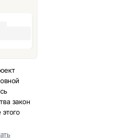
роект
ховной
ись
тва закон
 этого
ать