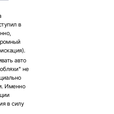
а
ступил в
нно,
громный
искация).
ивать авто
обляхи" не
ециально
и. Именно
ации
ия в силу