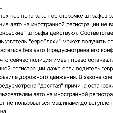
"
 тех пор пока закон об отсрочке штрафов з
ние авто на иностранной регистрации не в
коновские" штрафы действуют. Соответстве
ьзователь "евробляхи" может получить о
остаться без авто (предусмотрена его конф
что сейчас полиция имеет право останавл
нной регистрации даже если водитель “евр
равила дорожного движения. В законе сп
предусмотрена "десятая" причина остановк
льзователям авто на иностранной регистр
т не пользоваться машинами до вступлен
на.