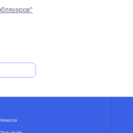
обляхеров"
Новости
Тест-драйв