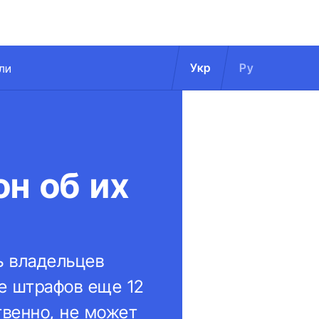
Укр
Ру
ли
он об их
ь владельцев
ке штрафов еще 12
твенно, не может