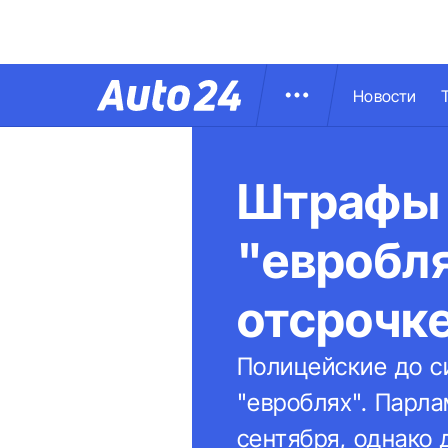
Новости
Штрафы 
"евробля
отсрочке
Полицейские до с
"евроблях". Парла
сентября, однако 