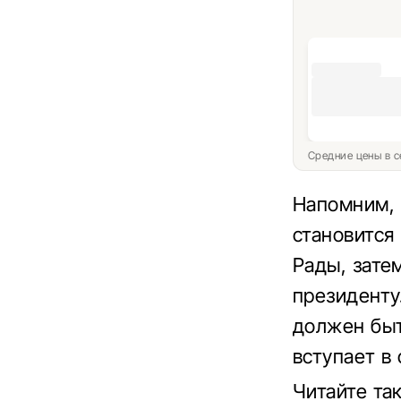
Средние цены в с
Напомним, 
становится
Рады, зате
президенту
должен быт
вступает в 
Читайте та