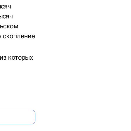
ысяч
ысяч
льском
е скопление
 из которых