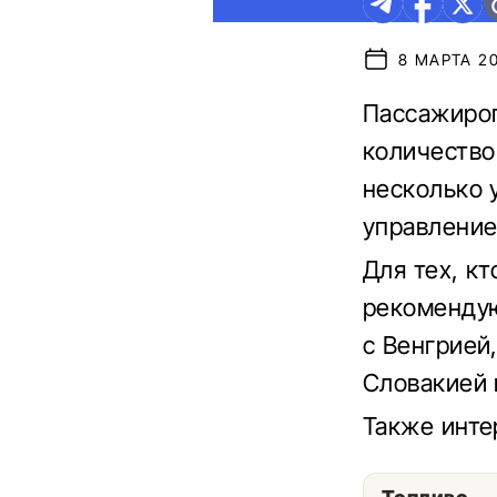
8 МАРТА 20
Пассажироп
количество
несколько 
управление
Для тех, к
рекомендую
с Венгрией
Словакией 
Также инт