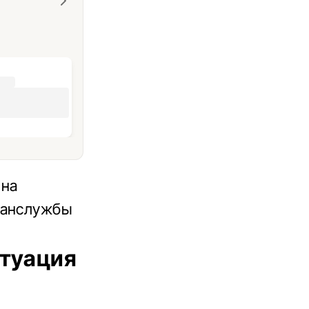
 на
ранслужбы
итуация