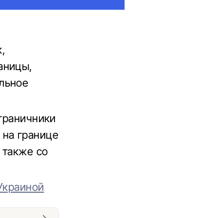
,
аницы,
льное
ограничники
 на границе
 также со
 Украиной