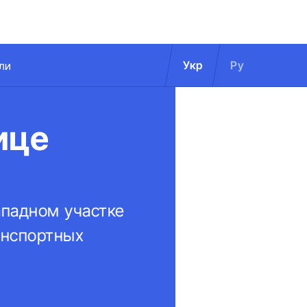
Укр
Ру
ли
ице
ападном участке
анспортных