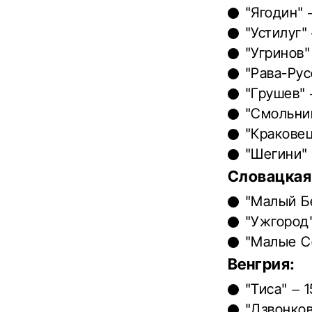
"Ягодин" 
"Устилуг"
"Угринов"
"Рава-Рус
"Грушев" 
"Смольниц
"Краковец
"Шегини" 
Словацкая
"Малый Бе
"Ужгород"
"Малые С
Венгрия:
"Тиса" – 
"Дзвонков