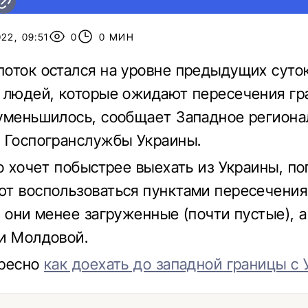
22, 09:51
0
0 МИН
оток остался на уровне предыдущих суток
 людей, которые ожидают пересечения гр
уменьшилось, сообщает Западное региона
 Госпогранслужбы Украины.
то хочет побыстрее выехать из Украины, п
т воспользоваться пунктами пересечения
, они менее загруженные (почти пустые), а
и Молдовой.
ересно
как доехать до западной границы с