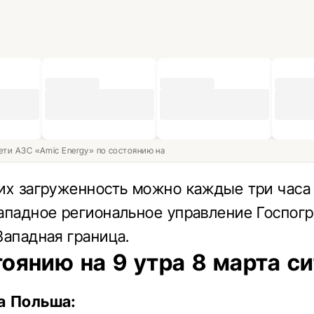
ети АЗС «Amic Energy» по состоянию на
их загруженность можно каждые три часа
ападное региональное управление Госпог
Западная граница.
тоянию на 9 утра 8 марта с
а Польша: