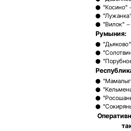
"Косино" 
"Лужанка"
"Вилок" –
Румыния:
"Дьяково"
"Солотвин
"Порубное
Республик
"Мамалыга
"Кельменц
"Росошаны
"Сокиряны
Оперативн
та