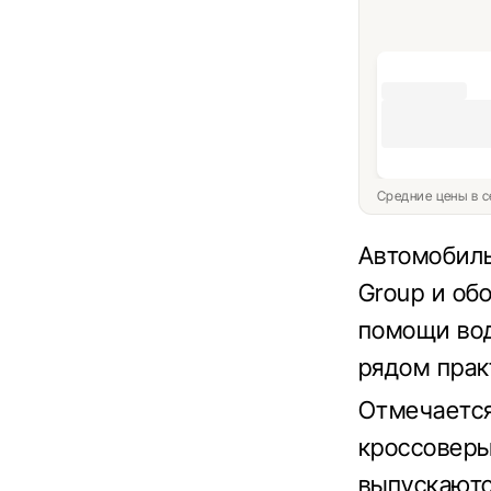
Средние цены в с
Автомобиль
Group и об
помощи вод
рядом прак
Отмечается
кроссоверы 
выпускаютс