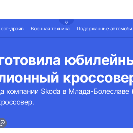
Тест-драйв
Военная техника
Подержанные автомоби
зготовила юбилейн
лионный кроссове
да компании Skoda в Млада-Болеславе 
россовер.