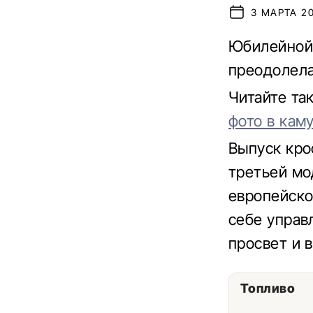
3 МАРТА 202
Юбилейной 
преодолела
Читайте та
фото в кам
Выпуск кро
третьей мод
европейског
себе управ
просвет и 
Топливо