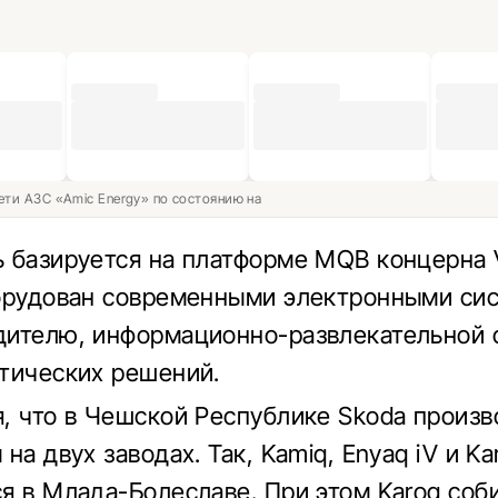
ети АЗС «Amic Energy» по состоянию на
 базируется на платформе MQB концерна 
орудован современными электронными си
ителю, информационно-развлекательной 
тических решений.
, что в Чешской Республике Skoda произв
на двух заводах. Так, Kamiq, Enyaq iV и Ka
я в Млада-Болеславе. При этом Karoq соб