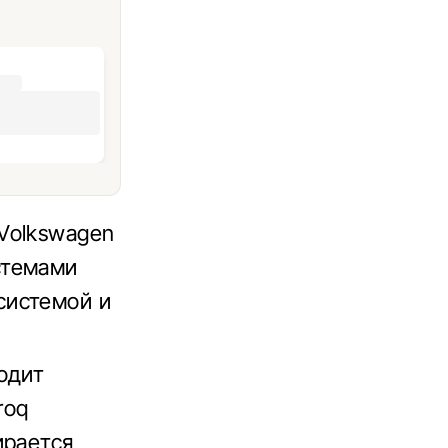
Volkswagen
стемами
системой и
одит
roq
ирается