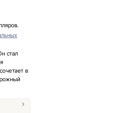
пляров.
иальных
Он стал
ля
 сочетает в
орожный