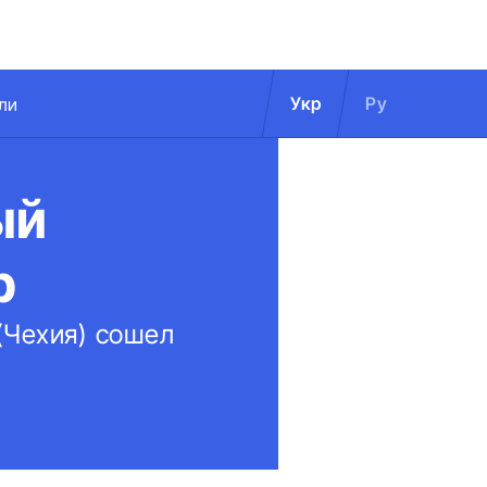
Укр
Ру
ли
ый
р
(Чехия) сошел