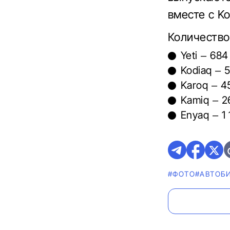
вместе с K
Количество
Yeti – 684
Kodiaq – 
Karoq – 4
Kamiq – 2
Enyaq – 1 
#ФОТО
#AВТОБ