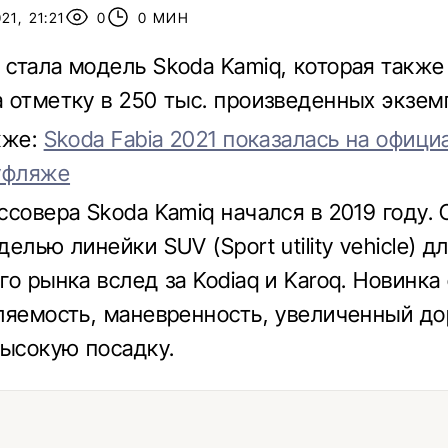
1, 21:21
0
0 МИН
стала модель Skoda Kamiq, которая также
 отметку в 250 тыс. произведенных экзем
кже:
Skoda Fabia 2021 показалась на офиц
уфляже
ссовера Skoda Kamiq начался в 2019 году. 
елью линейки SUV (Sport utility vehicle) д
о рынка вслед за Kodiaq и Karoq. Новинка
ляемость, маневренность, увеличенный д
высокую посадку.