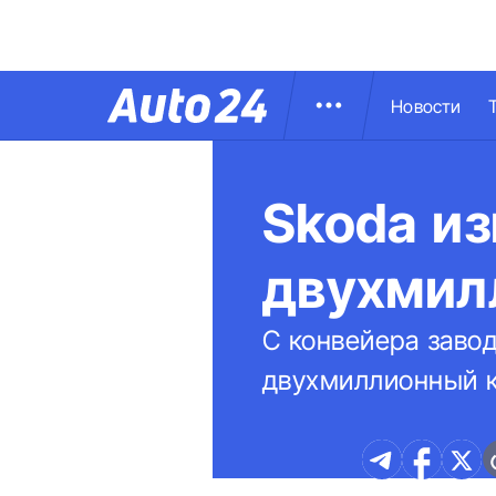
Новости
Skoda и
двухмил
С конвейера заво
двухмиллионный к