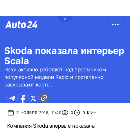
Skoda показала интерьер
Scala
Чехи активно работают над преемником
популярной модели Rapid и постепенно
раскрывают карты.
7 НОЯБРЯ 2018, 11:49
0
0 МИН
Компания Skoda впервые показала