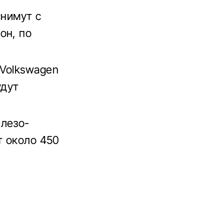
снимут с
он, по
 Volkswagen
удут
елезо-
т около 450