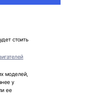
будет стоить
вигателей
их моделей,
анее у
ли ее