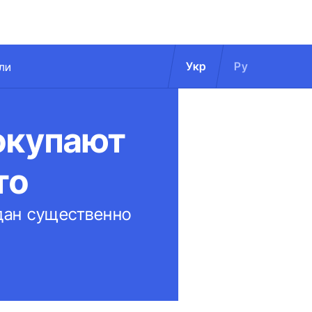
Укр
Ру
ли
окупают
то
дан существенно