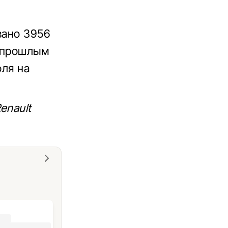
вано 3956
с прошлым
оля на
enault