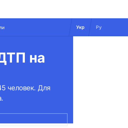
Укр
Ру
ли
ДТП на
45 человек. Для
.