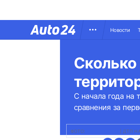
Новости
Сколько 
террито
С начала года на 
сравнения за пер
ФОТО:
FREEPIK.COM
|
ДТП Н