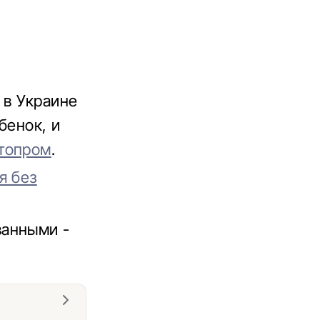
 в Украине
бенок, и
топром
.
я без
ванными -