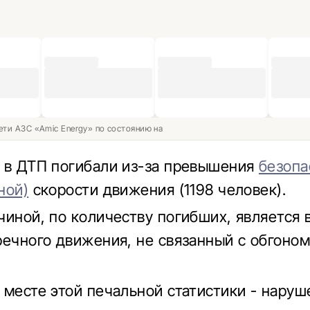
ети АЗС «Amic Energy» по состоянию на
 в ДТП погибали из-за превышения
безопа
ной)
скорости движения (1198 человек).
чиной, по количеству погибших, является 
речного движения, не связанный с обгоном
 месте этой печальной статистики - наруш