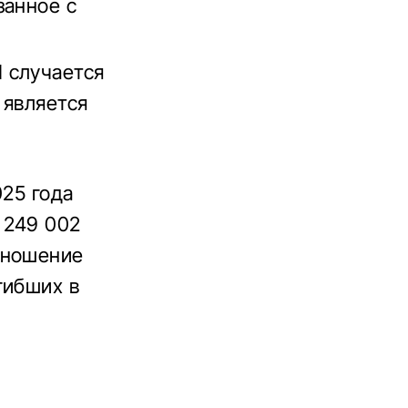
занное с
 случается
 является
025 года
 249 002
тношение
гибших в