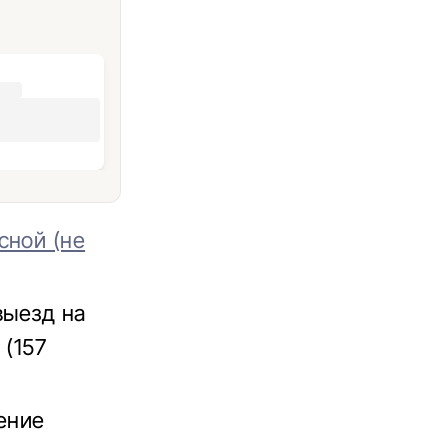
сной (не
выезд на
 (157
ение