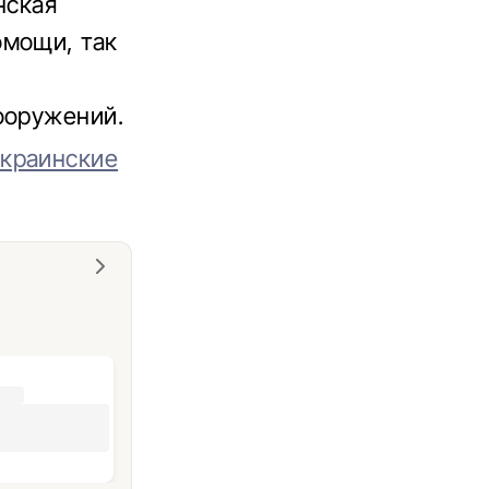
нская
омощи, так
ооружений.
краинские