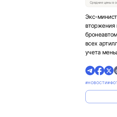
Средние цены в с
Экс-минист
вторжения 
бронеавтом
всех артил
учета мень
#НОВОСТИ
#ФО