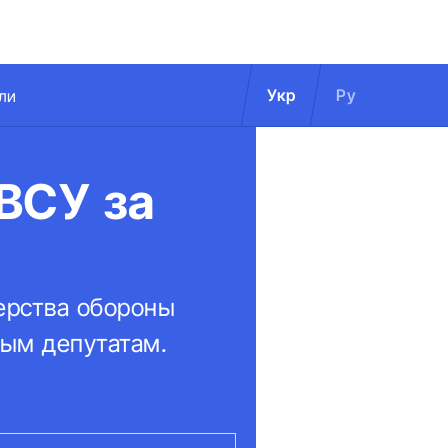
Укр
Ру
ли
ВСУ за
терства обороны
ным депутатам.