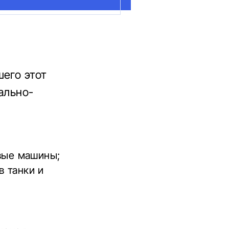
шего этот
ально-
евые машины;
в танки и