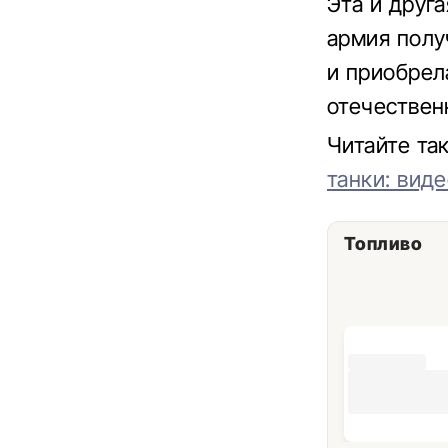
Эта и друг
армия полу
и приобрел
отечествен
Читайте та
танки: вид
Топливо