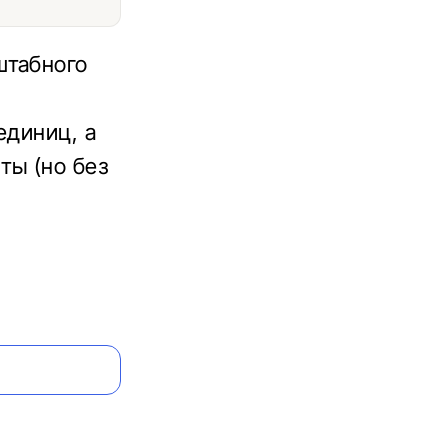
штабного
единиц, а
ты (но без