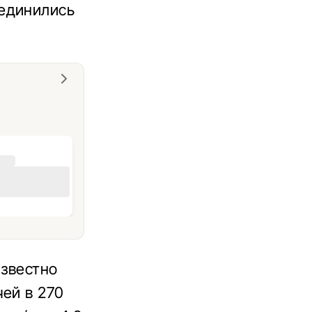
ъединились
известно
чей в 270