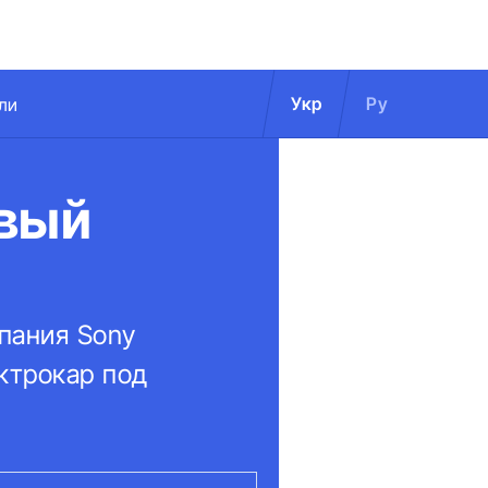
Укр
Ру
ли
рвый
мпания Sony
ктрокар под