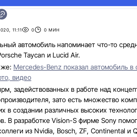
20, 11:11
0
0 МИН
ьный автомобиль напоминает что-то сред
rsche Taycan и Lucid Air.
кже:
Mercedes-Benz показал автомобиль в 
ото, видео
ирм, задействованных в работе над концеп
опроизводителя, зато есть множество комп
х в создании различных высоких технолог
в. В разработке Vision-S фирме Sony помог
оллеги из Nvidia, Bosch, ZF, Continental и