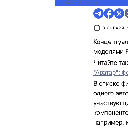
SONY VISION-S
8 ЯНВАРЯ 20
Концептуал
моделями Po
Читайте та
"Аватар": ф
В списке ф
одного авт
участвующи
компоненто
например, к