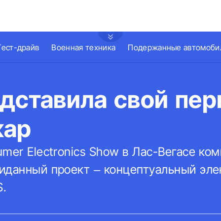
Тест-драйв
Военная техника
Подержанные автомоби
едставила свой пе
кар
mer Electronics Show в Лас-Вегасе ко
иданный проект – концептуальный эле
S.