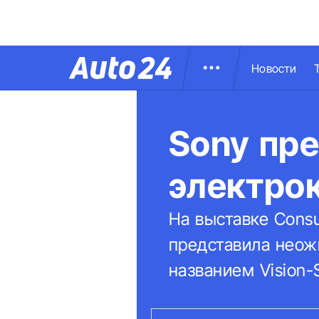
Новости
Sony пр
электро
На выставке Consu
представила неож
названием Vision-