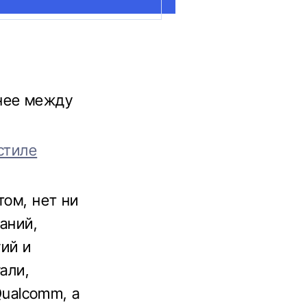
нее между
стиле
том, нет ни
аний,
ий и
али,
 Qualcomm, а