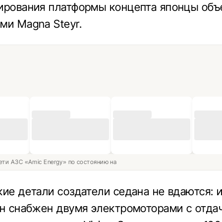
ирования платформы концепта японцы об
ми Magna Steyr.
ети АЗС «Amic Energy» по состоянию на
кие детали создатели седана не вдаются: 
он снабжен двумя электромоторами с отда