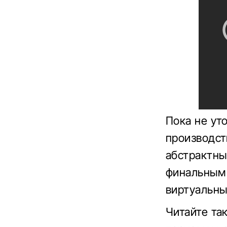
Пока не ут
производств
абстрактны
финальным 
виртуальных
Читайте та