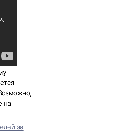
му
нется
 Возможно,
е на
елей за