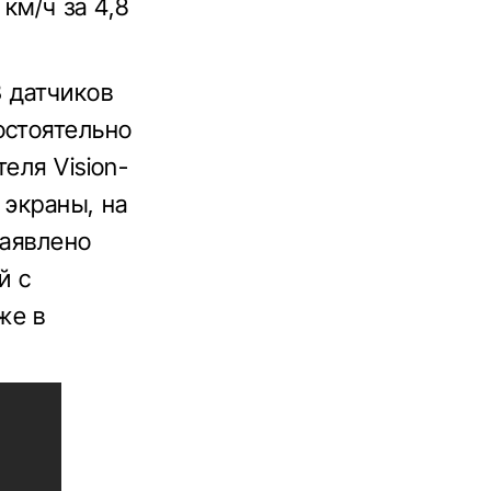
 км/ч за 4,8
 датчиков
остоятельно
еля Vision-
 экраны, на
Заявлено
й с
же в