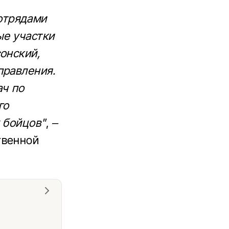
отрядами
ые участки
онский,
правления.
ач по
го
 бойцов"
, –
твенной