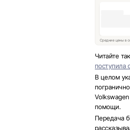
Средние цены в с
Читайте т
поступила 
В целом ук
погранично
Volkswagen 
помощи.
Передача б
рассказыва