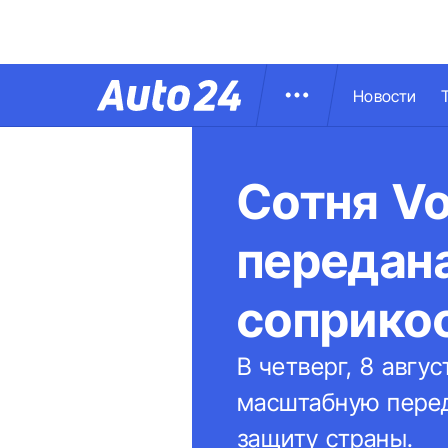
Новости
Сотня Vo
передан
соприко
В четверг, 8 авгу
масштабную переда
защиту страны.