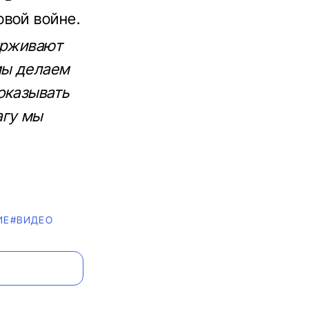
вой войне.
ерживают
мы делаем
оказывать
агу мы
ИЕ
#ВИДЕО