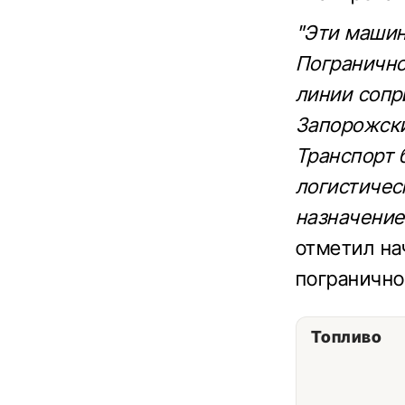
"Эти маши
Погранично
линии сопр
Запорожски
Транспорт 
логистичес
назначение
отметил на
погранично
Топливо