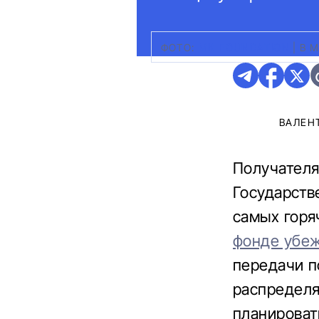
ФОТО:
MK FOUNDATION
|
В 
ВАЛЕН
Получателя
Государств
самых горя
фонде убе
передачи п
распредел
планироват