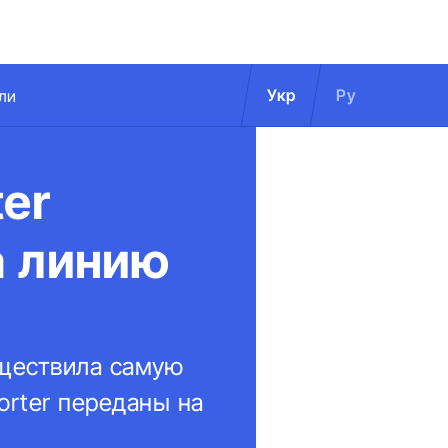
Укр
Ру
ли
er
а линию
существила самую
orter переданы на