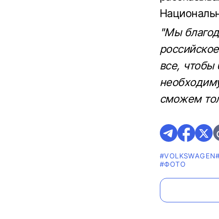
Национальн
"Мы благод
российское
все, чтобы
необходиму
сможем тол
#VOLKSWAGEN
#ФОТО