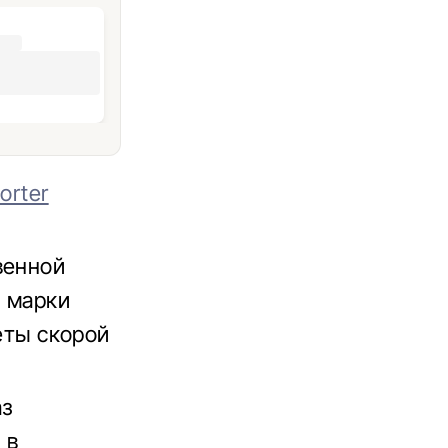
orter
венной
й марки
реты скорой
аз
 в