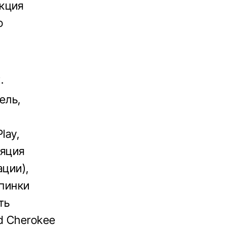
кция
о
.
ель,
lay,
ляция
ации),
спинки
ть
d Cherokee