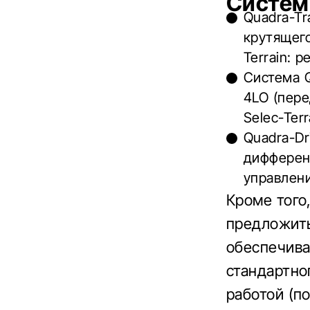
Систем
Quadra-Tr
крутящег
Terrain: 
Система Q
4LO (пере
Selec-Ter
Quadra-Dr
дифферен
управлен
Кроме того
предложить
обеспечива
стандартно
работой (п