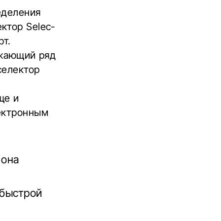
еделения
ктор Selec-
рт.
ижающий ряд
селектор
ще и
лектронным
 она
 быстрой