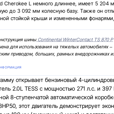
d Cherokee L немного длиннее, имеет 5 204 
ую до 3 092 мм колесную базу. Также он отл
ьной стойкой крыши и измененными фонарями
онструкция шины
Continental WinterContact TS 870 P
ена для использования на тяжелых автомобилях – 
ским приводом, больших, рамных внедорожниках и
ИНФОРМАЦИЯ
амму открывает бензиновый 4-цилиндров
тель 2.0L TESS с мощностью 271 л.с. и 397
ной 8-ступенчатой автоматической коробк
e 8HP50, этот двигатель демонстрирует эко