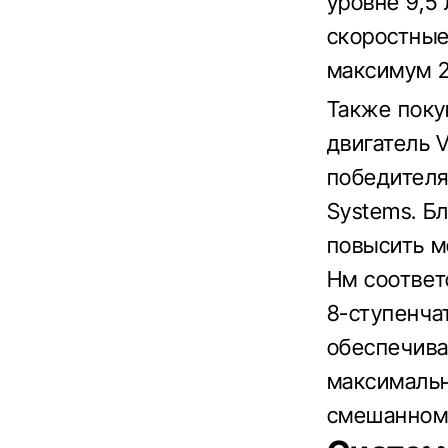
уровне 9,5
скоростные
максимум 2
Также поку
двигатель V
победителя 
Systems. Б
повысить м
Нм соответ
8-ступенча
обеспечива
максимальн
смешанном ц