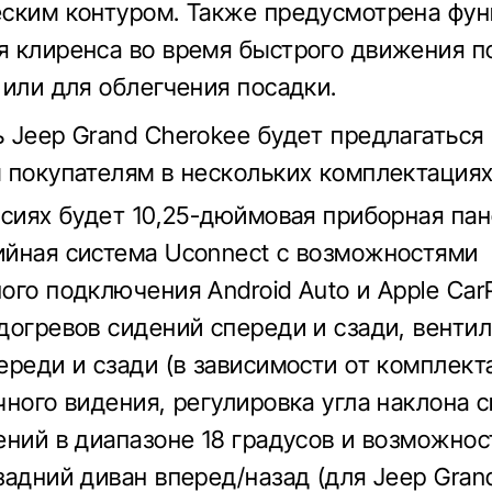
ским контуром. Также предусмотрена фун
 клиренса во время быстрого движения п
 или для облегчения посадки.
 Jeep Grand Cherokee будет предлагаться
 покупателям в нескольких комплектациях
рсиях будет 10,25-дюймовая приборная пан
йная система Uconnect с возможностями
ого подключения Android Auto и Apple CarP
догревов сидений спереди и сзади, венти
ереди и сзади (в зависимости от комплект
чного видения, регулировка угла наклона 
ений в диапазоне 18 градусов и возможнос
задний диван вперед/назад (для Jeep Gran