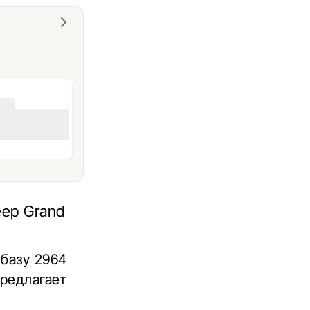
eep Grand
 базу 2964
предлагает