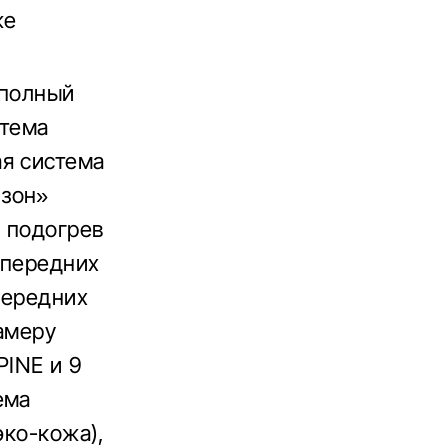
же
 полный
стема
ая система
 зон»
, подогрев
 передних
передних
амеру
PINE и 9
ема
эко-кожа),