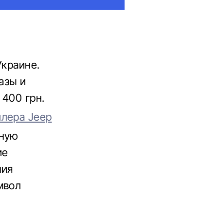
Украине.
азы и
 400 грн.
илера Jeep
рную
ие
ния
мвол