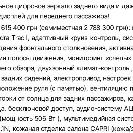
льное цифровое зеркало заднего вида и да
дисплей для переднего пассажира!
2 615 400 грн (семиместная 2 788 300 грн):
dra-Trac I, адаптивный круиз-контроль, си
ения фронтального столкновения, активн
я полосы движения, мониторинг «слепых
него обзора, двухзонный климат-контроль 
 задних сидений, электропривод настроек
положение руля (с памятью), вентиляцию 
торки от солнца для задних пассажиров, к
да, бесключевой доступ, аудио-систему AL
(мощность 506 Вт ), мультимедийная сист
0.1N, кожаная отделка салона CAPRI (кожа/