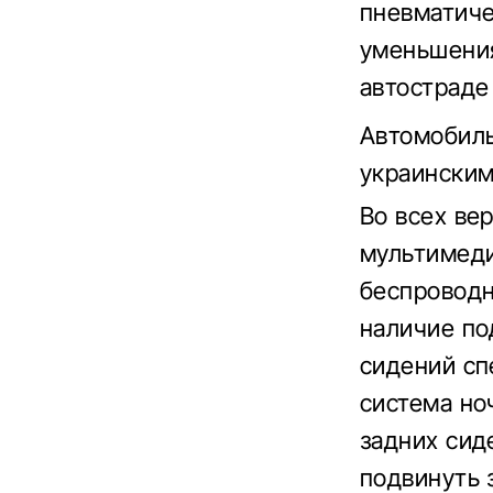
пневматиче
уменьшения
автостраде
Автомобиль
украинским
Во всех ве
мультимеди
беспроводн
наличие по
сидений сп
система но
задних сид
подвинуть 