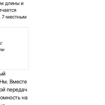
мм длины и
ичается
, 7-местным
с
ли
ый
 Нм. Вместе
ой передач
номность на