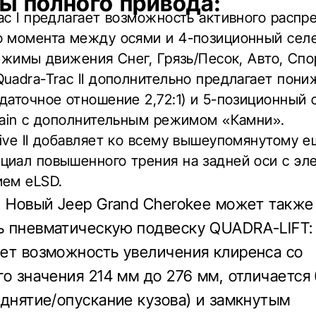
ы полного привода:
ac I предлагает возможность активного распр
о момента между осями и 4-позиционный селе
режимы движения Снег, Грязь/Песок, Авто, Спо
uadra-Trac II дополнительно предлагает пон
даточное отношение 2,72:1) и 5-позиционный 
rain с дополнительным режимом «Камни».
ive II добавляет ко всему вышеупомянутому е
циал повышенного трения на задней оси с э
ием eLSD.
, Новый Jeep Grand Cherokee может также
 пневматическую подвеску QUADRA-LIFT:
ет возможность увеличения клиренса со
го значения 214 мм до 276 мм, отличается
однятие/опускание кузова) и замкнутым