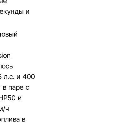
ные
секунды и
новый
sion
лось
л.с. и 400
 в паре с
8HP50 и
м/ч
оплива в