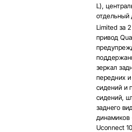
L), центра
отдельный 
Limited за 
привод Qua
предупрежд
поддержани
зеркал зад
передних и
сидений и 
сидений, ш
заднего ви
динамиков 
Uconnect 1