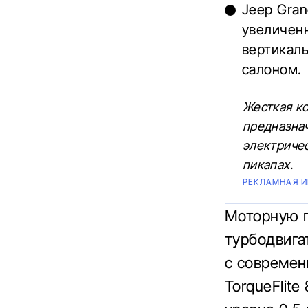
Jeep Gran
увеличенн
вертикал
салоном.
Жесткая к
предназнач
электриче
пикапах.
РЕКЛАМНАЯ 
Моторную г
турбодвига
с современ
TorqueFlit