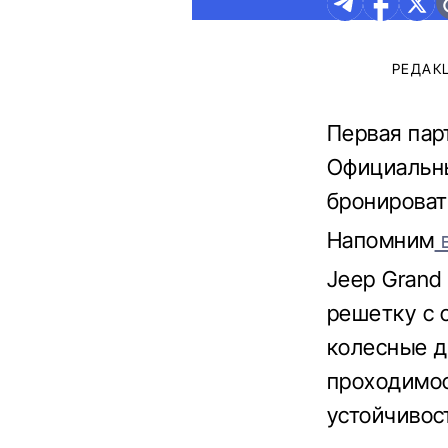
РЕДАК
Первая пар
Официальны
бронироват
Напомним
в
Jeep Grand
решетку с 
колесные д
проходимос
устойчивос