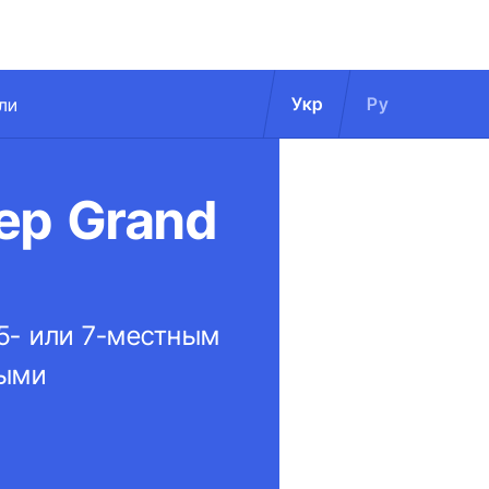
Укр
Ру
ли
ep Grand
 5- или 7-местным
ными