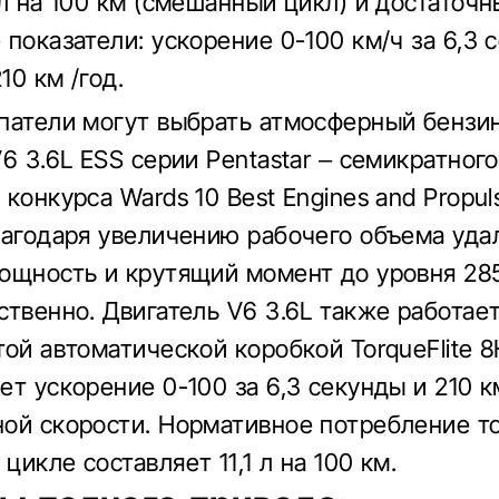
 л на 100 км (смешанный цикл) и достаточ
 показатели: ускорение 0-100 км/ч за 6,3 
10 км /год.
патели могут выбрать атмосферный бензи
6 3.6L ESS серии Pentastar – семикратного
конкурса Wards 10 Best Engines and Propul
лагодаря увеличению рабочего объема уда
ощность и крутящий момент до уровня 285 
ственно. Двигатель V6 3.6L также работает
той автоматической коробкой TorqueFlite 
ет ускорение 0-100 за 6,3 секунды и 210 к
ой скорости. Нормативное потребление т
икле составляет 11,1 л на 100 км.