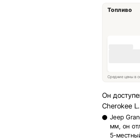
Топливо
Средние цены в с
Он доступе
Cherokee L.
Jeep Gra
мм, он от
5-местный