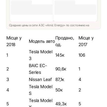
Средние цены в сети АЗС «Amic Energy» по состоянию на
Місце у
Продано,
Місце у
Модель авто
2018
од.
2017
Tesla Model
1
145к
106
3
BAIC EC-
2
90,6к
1
Series
3
Nissan Leaf
87,1к
4
Tesla Model
4
50к
2
S
Tesla Model
5
49,3к
5