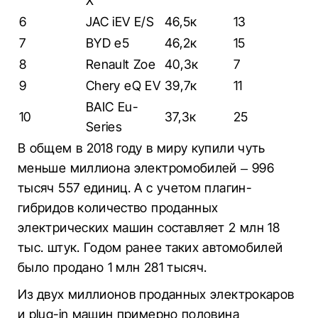
X
6
JAC iEV E/S
46,5к
13
7
BYD e5
46,2к
15
8
Renault Zoe
40,3к
7
9
Chery eQ EV
39,7к
11
BAIC Eu-
10
37,3к
25
Series
В общем в 2018 году в миру купили чуть
меньше миллиона электромобилей – 996
тысяч 557 единиц. А с учетом плагин-
гибридов количество проданных
электрических машин составляет 2 млн 18
тыс. штук. Годом ранее таких автомобилей
было продано 1 млн 281 тысяч.
Из двух миллионов проданных электрокаров
и plug-in машин примерно половина