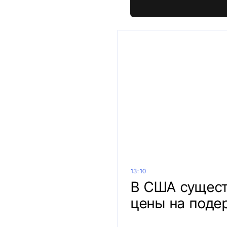
13:10
В США сущест
цены на поде