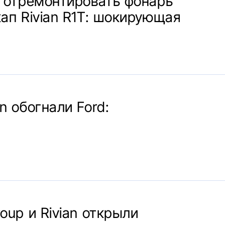
т отремонтировать фонарь
ап Rivian R1T: шокирующая
n обогнали Ford:
oup и Rivian открыли