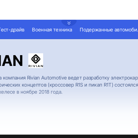
Тест-драйв
Военная техника
Подержанные автомоби
IAN
а компания Rivian Automotive ведет разработку электрока
рических концептов (кроссовер R1S и пикап R1T) состоялс
елесе в ноябре 2018 года.