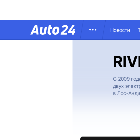
Новости
RIV
С 2009 год
двух элект
в Лос-Андж