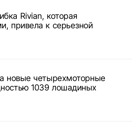
бка Rivian, которая
и, привела к серьезной
ала новые четырехмоторные
щностью 1039 лошадиных