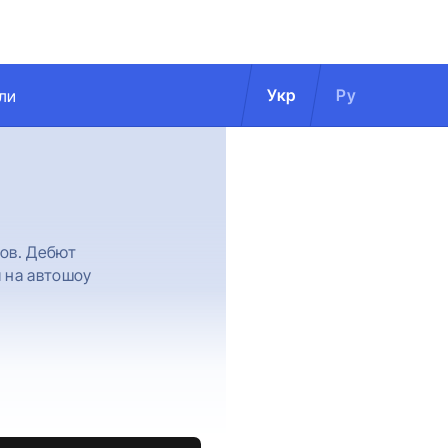
Укр
Ру
ли
ров. Дебют
я на автошоу