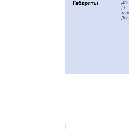
Габариты
Дли
/ /
Кол
Дор