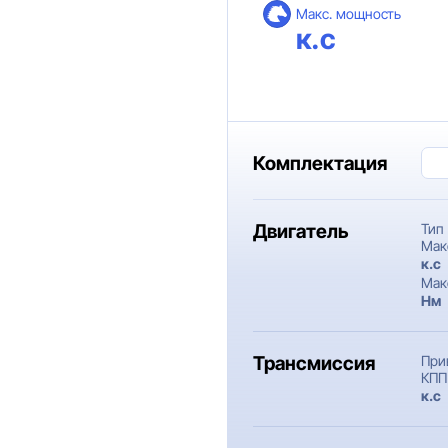
Макс. мощность
к.с
Комплектация
Двигатель
Тип
Мак
к.c
Мак
Нм
Трансмиссия
При
КПП
к.c