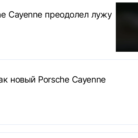
he Cayenne преодолел лужу
ак новый Porsche Cayenne