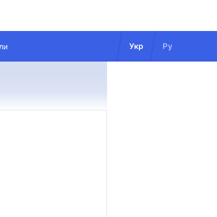
Укр
Ру
ли