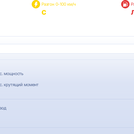
Разгон 0-100 км/ч
Р
с
с. мощность
с. крутящий момент
вод