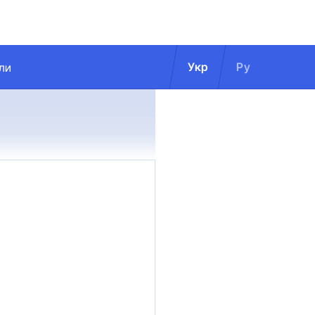
Укр
Ру
ли