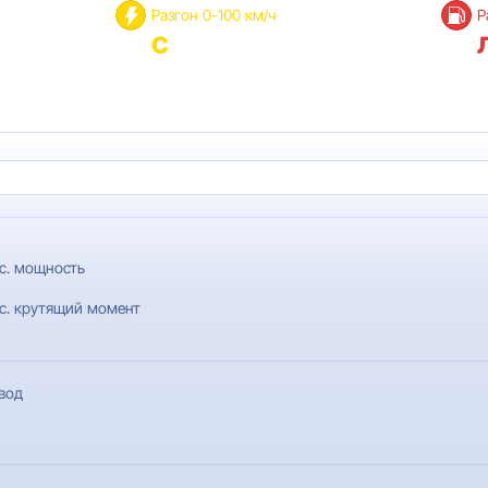
Разгон 0-100 км/ч
Р
с
с. мощность
с. крутящий момент
вод