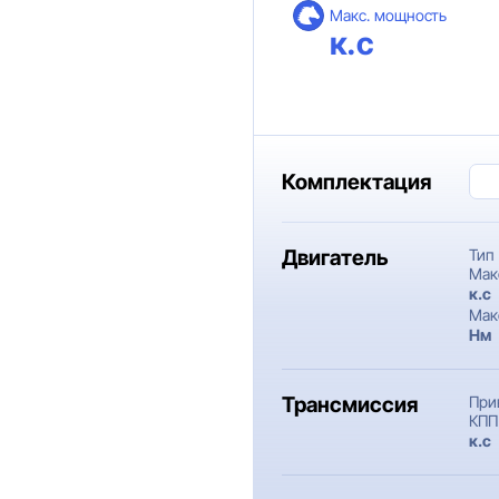
Макс. мощность
к.с
Комплектация
Двигатель
Тип
Мак
к.c
Мак
Нм
Трансмиссия
При
КПП
к.c