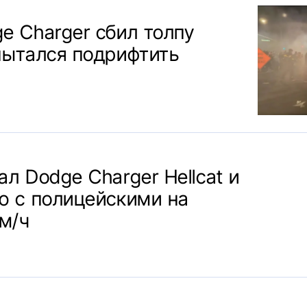
e Charger сбил толпу
пытался подрифтить
ал Dodge Charger Hellcat и
ю с полицейскими на
км/ч