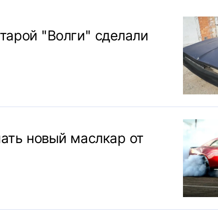
старой "Волги" сделали
чать новый маслкар от