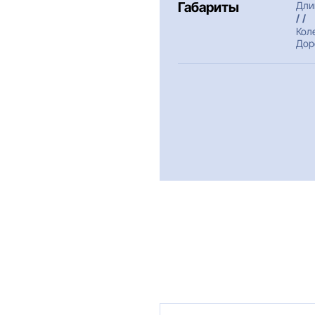
Габариты
Дли
/ /
Кол
Дор