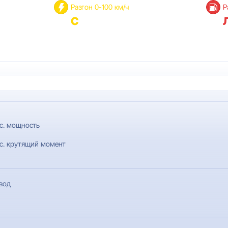
Разгон 0-100 км/ч
Р
с
с. мощность
с. крутящий момент
вод