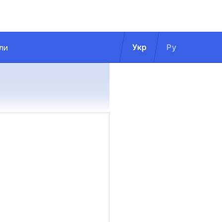
Укр
Ру
ли