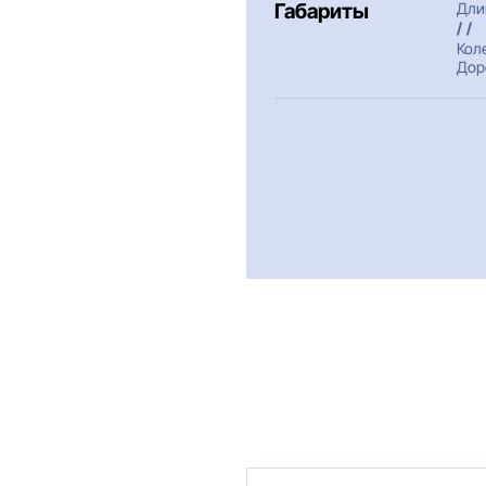
Габариты
Дли
/ /
Кол
Дор