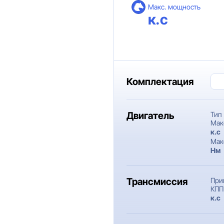
Макс. мощность
к.с
Комплектация
Двигатель
Тип
Мак
к.c
Мак
Нм
Трансмиссия
При
КПП
к.c