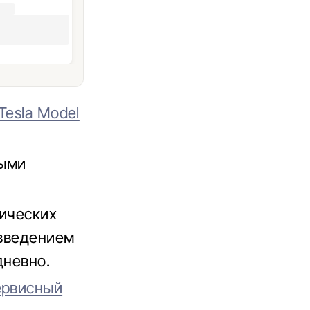
Tesla Model
ными
рических
 введением
дневно.
ервисный