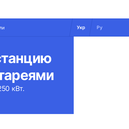
Укр
Ру
ли
станцию
тареями
50 кВт.