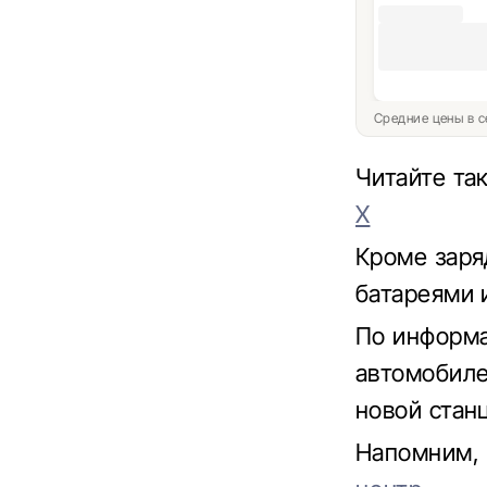
Средние цены в с
Читайте та
X
Кроме заря
батареями 
По информа
автомобиле
новой стан
Напомним, 