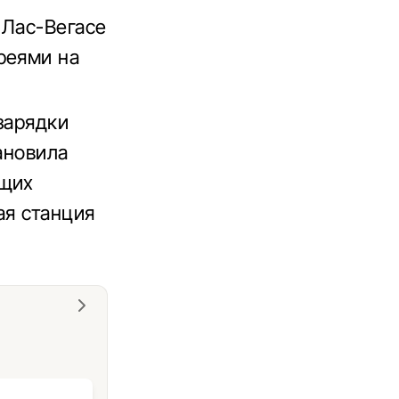
 Лас-Вегасе
реями на
зарядки
ановила
ющих
ая станция