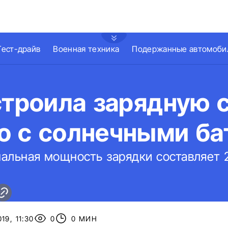
Тест-драйв
Военная техника
Подержанные автомоби
строила зарядную 
о с солнечными ба
альная мощность зарядки составляет 2
19, 11:30
0
0 МИН