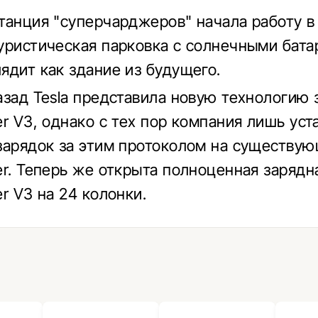
танция "суперчарджеров" начала работу в
уристическая парковка с солнечными бата
ядит как здание из будущего.
азад Tesla представила новую технологию 
er V3, однако с тех пор компания лишь уст
зарядок за этим протоколом на существу
er. Теперь же открыта полноценная зарядн
r V3 на 24 колонки.