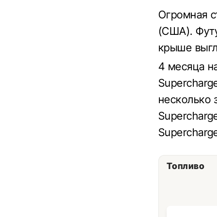
Огромная с
(США). Фут
крыше выгл
4 месяца н
Supercharg
несколько 
Supercharg
Supercharge
Топливо