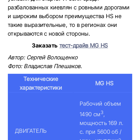
разбалованных киевлян с ровными дорогами
и широким выбором преимущества HS не
такие выразительные, то в регионах они
открываются с новой стороны.
Заказать
тест-драйв MG HS
Автор: Сергей Волощенко
Фото: Владислав Плешаков.
Технические
MG HS
характеристики
Рабочий объем
3
1490 см
,
мощность 169 л.
ДВИГАТЕЛЬ
с. при 5600 об /