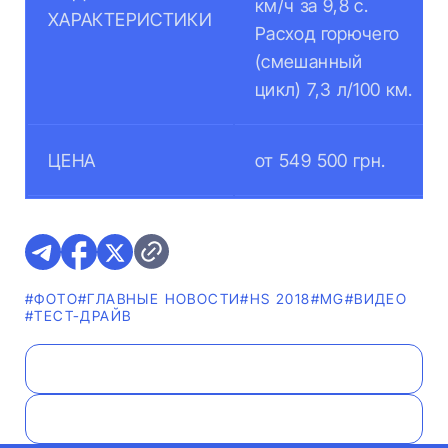
км/ч за 9,8 с.
ХАРАКТЕРИСТИКИ
Расход горючего
(смешанный
цикл) 7,3 л/100 км.
ЦЕНА
от 549 500 грн.
#ФОТО
#ГЛАВНЫЕ НОВОСТИ
#HS 2018
#MG
#ВИДЕО
#ТЕСТ-ДРАЙВ