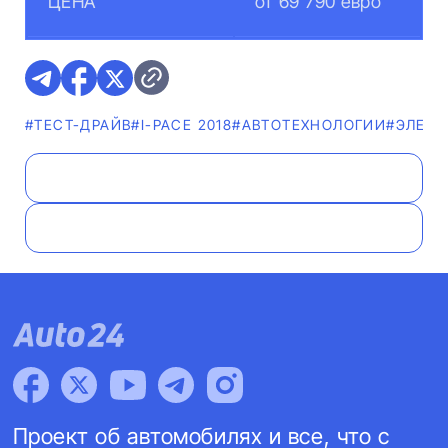
ЦЕНА
от 69 790 евро
#ТЕСТ-ДРАЙВ
#I-PACE 2018
#АВТОТЕХНОЛОГИИ
#ЭЛЕК
Проект об автомобилях и все, что с