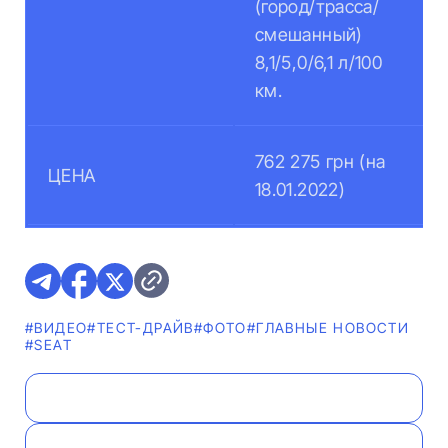
(город/трасса/
смешанный)
8,1/5,0/6,1 л/100
км.
762 275 грн (на
ЦЕНА
18.01.2022)
#ВИДЕО
#ТЕСТ-ДРАЙВ
#ФОТО
#ГЛАВНЫЕ НОВОСТИ
#SEAT