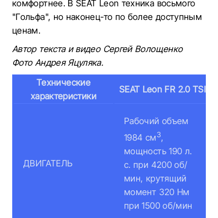
комфортнее. В SEAT Leon техника восьмого
"Гольфа", но наконец-то по более доступным
ценам.
Автор текста и видео Сергей Волощенко
Фото Андрея Яцуляка.
Технические
SEAT Leon FR 2.0 TSI
характеристики
Рабочий объем
3
1984 см
,
мощность 190 л.
ДВИГАТЕЛЬ
с. при 4200 об/
мин, крутящий
момент 320 Нм
при 1500 об/мин