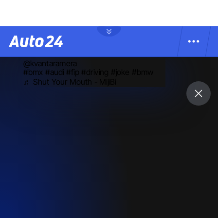
@kvantaramera
#bmx
#audi
#fip
#driving
#joke
#bmw
♬ Shut Your Mouth - MijiBi