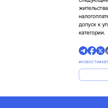
жительства
налогопла
допуск к у
категории.
#НОВОСТИ
#AВ