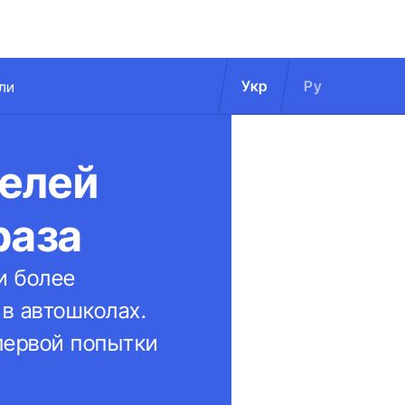
Укр
Ру
ли
елей
раза
и более
в автошколах.
первой попытки