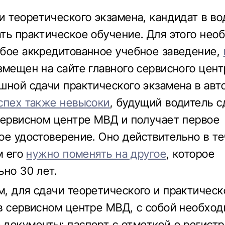
и теоретического экзамена, кандидат в во
ть практическое обучение. Для этого нео
бое аккредитованное учебное заведение,
змещен на сайте главного сервисного цен
шной сдачи практического экзамена в ав
спех также невысоки
, будущий водитель с
сервисном центре МВД и получает первое
ое удостоверение. Оно действительно в т
м его
нужно поменять на другое
, которое
ьно 30 лет.
, для сдачи теоретического и практическ
в сервисном центре МВД, с собой необход
документы: паспорт с отметкой о регистр