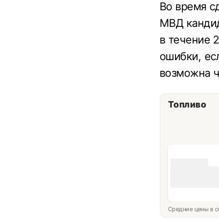
Во время с
МВД кандид
в течение 
ошибки, ес
возможна ч
Топливо
Средние цены в с