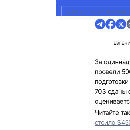
УСПЕШНО СДАЕТ ТЕОРЕТИЧ
ЕВГЕН
За одиннад
провели 50
подготовки
703 сданы 
оценивается
Читайте та
стоило $45