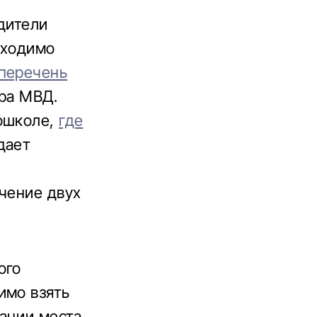
дители
бходимо
перечень
тра МВД.
тошколе,
где
дает
ечение двух
ого
имо взять
ации места