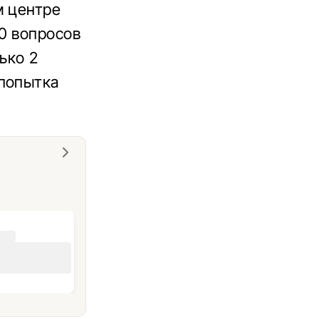
м центре
0 вопросов
ько 2
 попытка