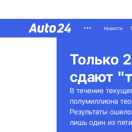
Новости
Только 
сдают "т
В течение текуще
полумиллиона тео
Результаты ошело
лишь один из пяти