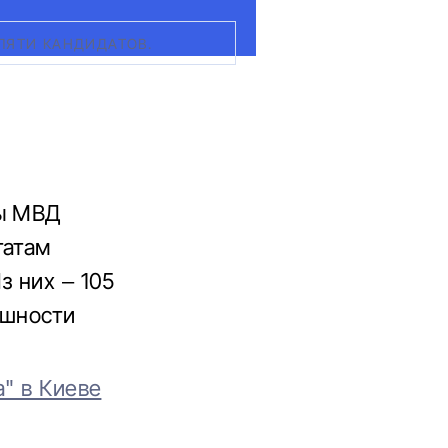
ПЯТИ КАНДИДАТОВ.
ры МВД
татам
з них – 105
ешности
а" в Киеве