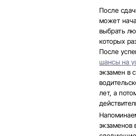
После сдач
может нача
выбрать лю
которых ра
После успе
шансы на у
экзамен в 
водительск
лет, а пото
действител
Напоминаем
экзаменов 
следующие 