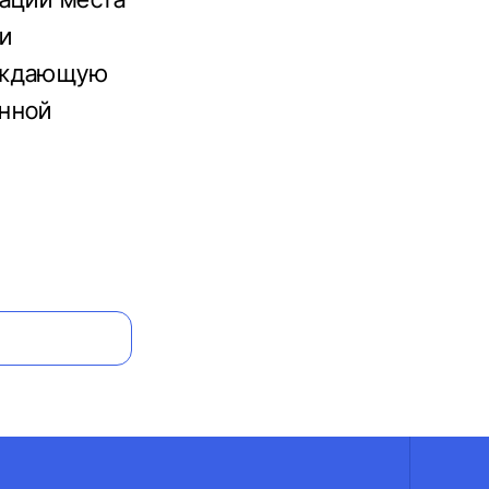
и
ерждающую
анной