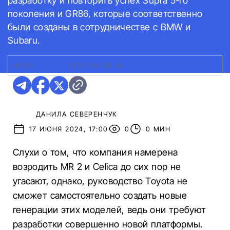
разработку и повторить успех Supra 5-го
поколения и GR86, которые соответственно
были созданы в сотрудничестве с BMW и
Subaru.
ФОТО:
MOTOR1
|
TOYOTA GR 86
ДАНИЛА СЕВЕРЕНЧУК
17 ИЮНЯ 2024, 17:00
0
0 МИН
Слухи о том, что компания намерена
возродить MR 2 и Celica до сих пор не
угасают, однако, руководство Toyota не
сможет самостоятельно создать новые
генерации этих моделей, ведь они требуют
разработки совершенно новой платформы.