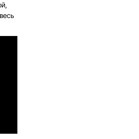
ой,
весь