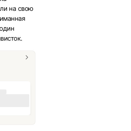
ли на свою
Лиманная
 один
ивисток.