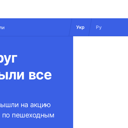
Укр
Ру
ли
руг
ыли все
 вышли на акцию
ят по пешеходным