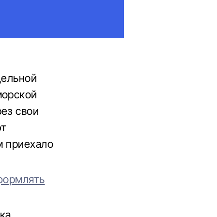
дельной
морской
рез свои
ют
м приехало
оформлять
ка