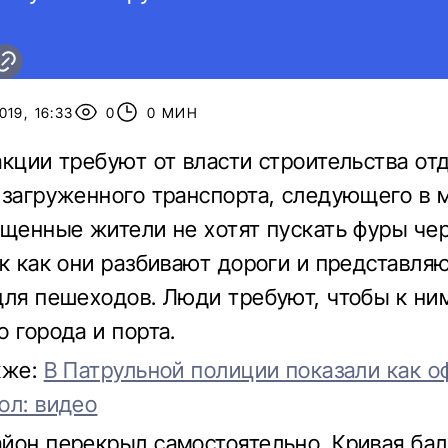
19, 16:33
0
0 МИН
акции требуют от власти строительства от
 загруженного транспорта, следующего в 
ущенные жители не хотят пускать фуры че
ак как они разбивают дороги и представля
для пешеходов. Люди требуют, чтобы к ни
 города и порта.
кже:
В Патрульной полиции показали как 
ол: видео
йон перекрыл самостоятельно. Кривая бал