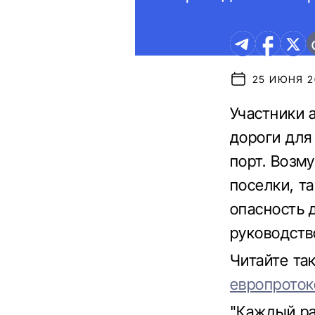
25 ИЮНЯ 20
Участники 
дороги для
порт. Возм
поселки, т
опасность 
руководство
Читайте та
европроток
"Каждый ра