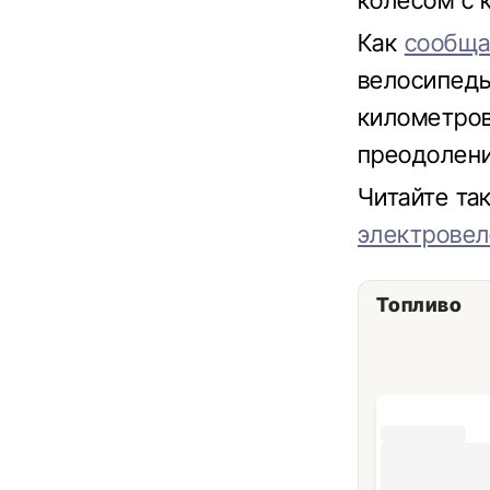
колесом с 
Как
сообща
велосипеды
километров 
преодолени
Читайте т
электровел
Топливо