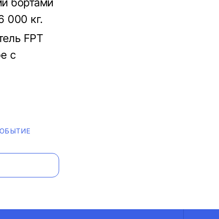
ми бортами
 000 кг.
тель FPT
е с
СОБЫТИЕ