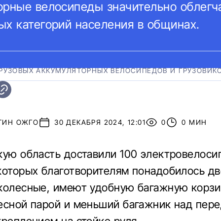
орные велосипеды значительно облегч
ых категорий населения в общинах.
РУЗОВЫХ АККУМУЛЯТОРНЫХ ВЕЛОСИПЕДОВ И ГРУЗОВИК
ТИН ОЖГО
30 ДЕКАБРЯ 2024, 12:01
0
0 МИН
кую область доставили 100 электровелоси
которых благотворителям понадобилось дв
колесные, имеют удобную багажную корзи
есной парой и меньший багажник над пер