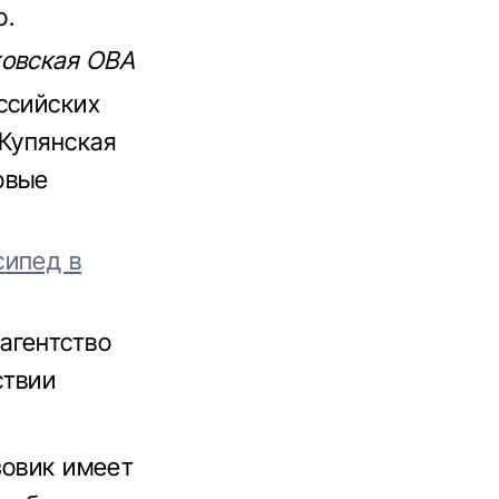
о.
ковская ОВА
ссийских
 Купянская
овые
сипед в
агентство
ствии
зовик имеет