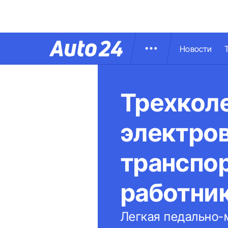
Новости
Трехкол
электро
транспо
работни
Легкая педально-