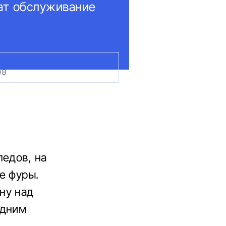
ат обслуживание
ОВ
педов, на
е фуры.
ну над
едним