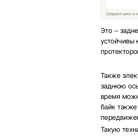
Средние цены в с
Это – задн
устойчивы 
протекторо
Также элек
заднюю ось
время можн
байк также
передвиже
Такую техн