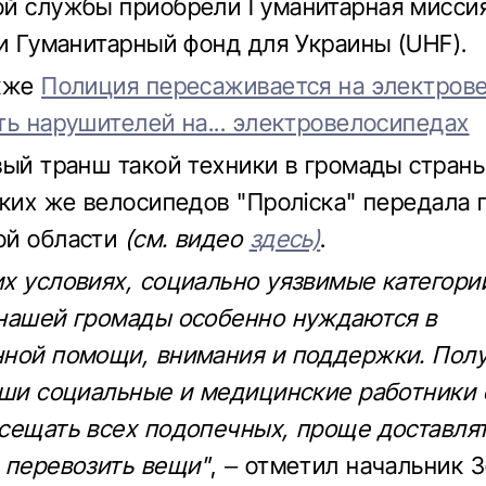
й службы приобрели Гуманитарная мисси
 и Гуманитарный фонд для Украины (UHF).
акже
Полиция пересаживается на электров
ть нарушителей на... электровелосипедах
вый транш такой техники в громады страны
аких же велосипедов "Проліска" передала
ой области
(см. видео
здесь)
.
х условиях, социально уязвимые категори
нашей громады особенно нуждаются в
ной помощи, внимания и поддержки. Пол
аши социальные и медицинские работники 
сещать всех подопечных, проще доставля
 перевозить вещи"
, – отметил начальник 