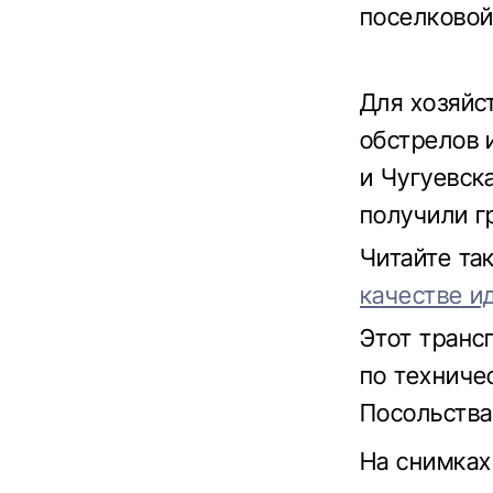
поселковой
Для хозяйс
обстрелов 
и Чугуевск
получили г
Читайте т
качестве и
Этот транс
по техниче
Посольства
На снимках