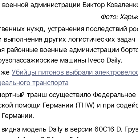
 военной администрации Виктор Коваленк
Фото: Харь
твенных нужд, устранения последствий ро
и выполнения других логистических задач
ая районные военные администрации борт
рузопассажирские машины Iveco Daily.
акже
Убийцы питонов выбрали электровело
деального транспорта
портный транш осуществило Федеральное 
ской помощи Германии (THW) и при содей
 Германии.
 видна модель Daily в версии 60C16 D. Гру