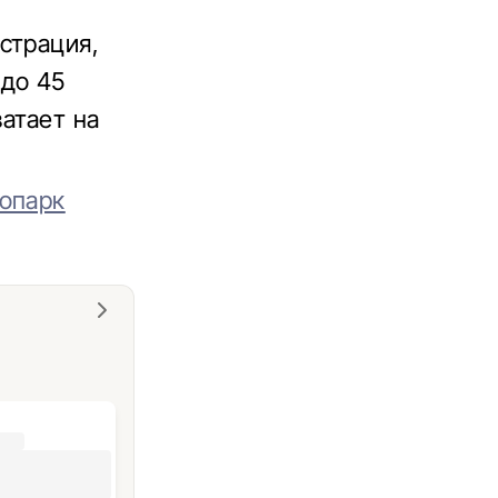
страция,
 до 45
ватает на
топарк