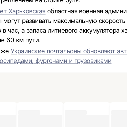
креплением на стойке руля.
ет Харьковская
областная военная админи
 могут развивать максимальную скорость
в час, а запаса литиевого аккумулятора х
е 60 км пути.
акже
Украинские почтальоны обновляют ав
осипедами, фургонами и грузовиками