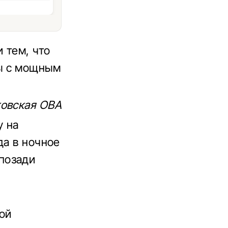
 тем, что
ы с мощным
ковская ОВА
у на
да в ночное
позади
ой