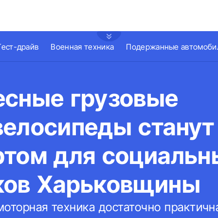
Тест-драйв
Военная техника
Подержанные автомоби
есные грузовые
велосипеды станут
ртом для социальн
ков Харьковщины
моторная техника достаточно практичн