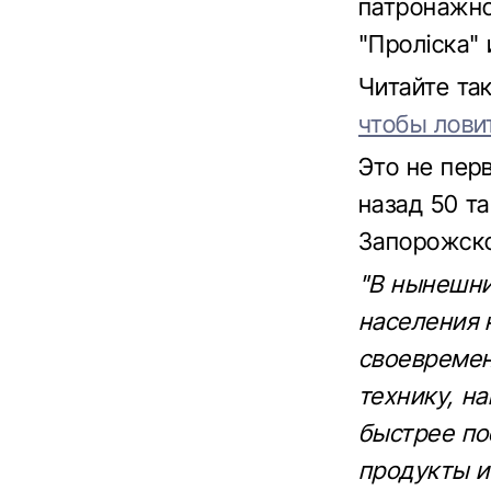
патронажно
"Проліска"
Читайте т
чтобы лови
Это не пер
назад 50 т
Запорожск
"В нынешни
населения 
своевремен
технику, н
быстрее по
продукты и