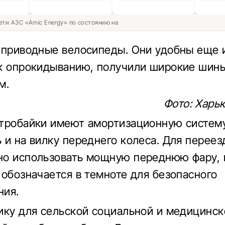
ети АЗС «Amic Energy» по состоянию на
еприводные велосипеды. Они удобны еще и
к опрокидыванию, получили широкие шин
м.
Фото: Харь
тробайки имеют амортизационную систем
 и на вилку переднего колеса. Для переез
о использовать мощную переднюю фару, 
 обозначается в темноте для безопасного
ния.
ику для сельской социальной и медицинск