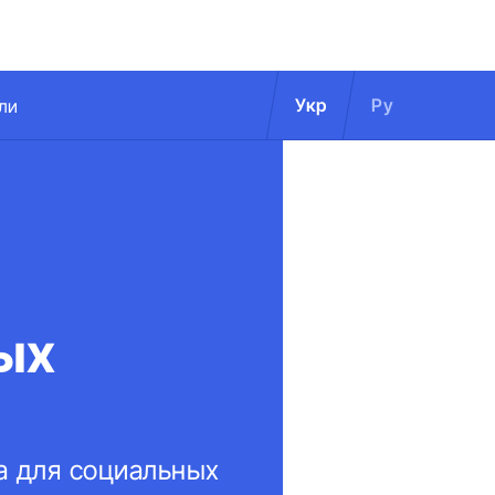
Укр
Ру
ли
ых
а для социальных