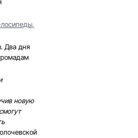
я
елосипеды,
. Два дня
 громадам
и
учив новую
смогут
ть
Золочевской