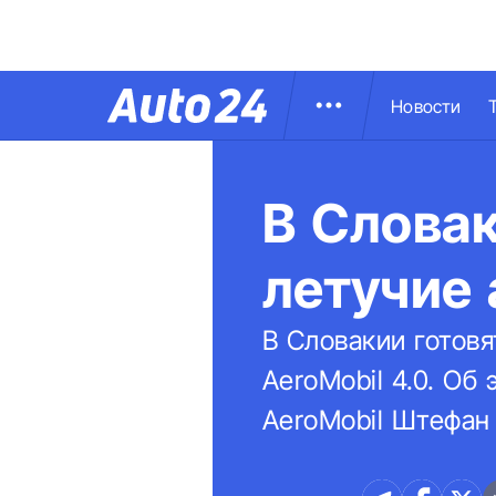
Новости
В Слова
летучие
В Словакии готов
AeroMobil 4.0. О
AeroMobil Штефан