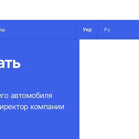
Укр
Ру
ли
ать
его автомобиля
директор компании