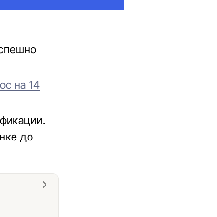
успешно
ос на 14
ификации.
ынке до