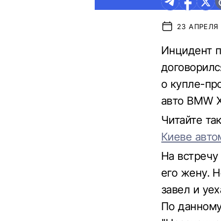
23 АПРЕЛЯ 
Инцидент п
договорилс
о купле-пр
авто BMW X
Читайте та
Киеве авто
На встречу
его жену. 
завел и уе
По данному