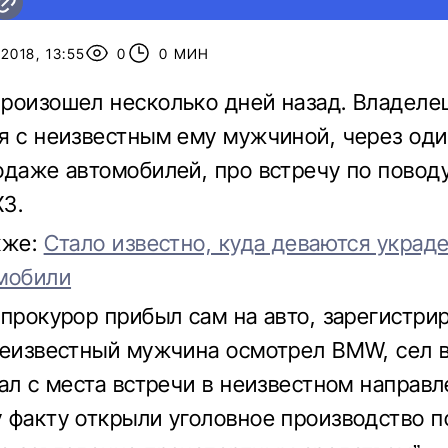
2018, 13:55
0
0 МИН
роизошел несколько дней назад. Владеле
я с неизвестным ему мужчиной, через оди
одаже автомобилей, про встречу по повод
3.
кже:
Стало известно, куда деваются украд
мобили
 прокурор прибыл сам на авто, зарегистри
Неизвестный мужчина осмотрел BMW, сел в
хал с места встречи в неизвестном направл
 факту открыли уголовное производство п