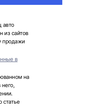
ц авто
н из сайтов
у продажи
енные в
рованном на
 него,
ении.
о статье