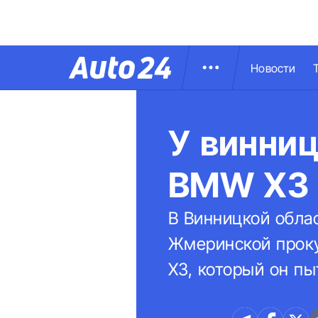
Новости
У винниц
BMW X3
В Винницкой облас
Жмеринской прок
X3, который он п