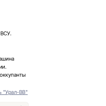
 ВСУ.
машина
ии.
 оккупанты
ь "Урал-ВВ"