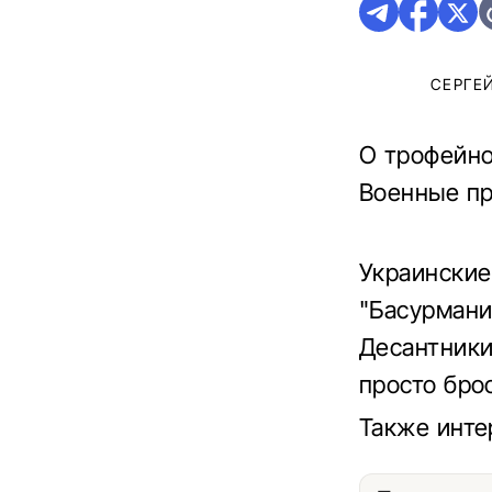
СЕРГЕ
О трофейно
Военные пр
Украинские
"Басурмани
Десантники
просто бро
Также инт