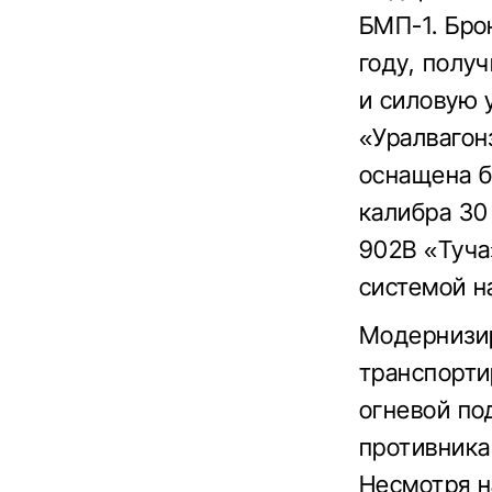
БМП-1. Бро
году, полу
и силовую 
«Уралвагон
оснащена б
калибра 30
902В «Туча
системой н
Модернизи
транспорти
огневой по
противника
Несмотря н