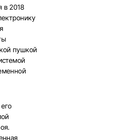
 в 2018
лектронику
я
ты
кой пушкой
истемой
ременной
 его
лой
оя.
енная