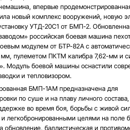
немашина, впервые продемонстрированная
чила новый комплекс вооружений, новую э
установку УТД-20С1 от БМП-2. Обновленна
заводом» российская боевая машина пехо
оевым модулем от БТР-82А с автоматичес
 мм, пулеметом ПКТМ калибра 7,62-мм и с
». Модуль боевой машины оснастили сов
аводки и тепловизором.
рованная БМП-1АМ предназначена для
ровки по суше и на плаву личного состава,
ддержке во время боя, борьбы с живой си
 и легкобронированными целями на поле б
а обновление, баллистическая и противом