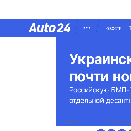
Новости
Украинс
почти н
Российскую БМП-1
отдельной десант
ФОТО:
С ВИДЕО
|
ТРОФЕЙНА