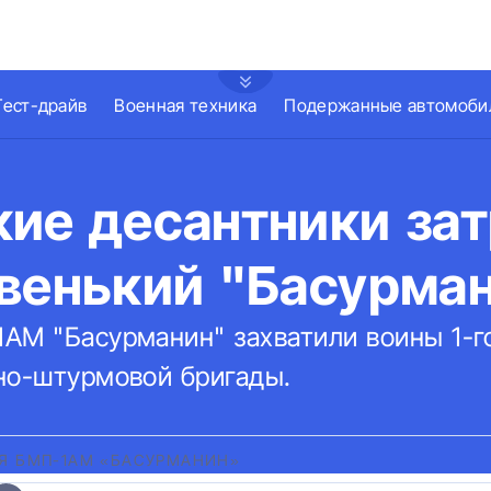
Тест-драйв
Военная техника
Подержанные автомоби
кие десантники за
овенький "Басурма
АМ "Басурманин" захватили воины 1-го
но-штурмовой бригады.
Я БМП-1АМ «БАСУРМАНИН»