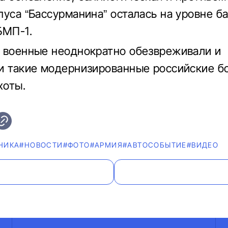
пуса “Бассурманина” осталась на уровне б
БМП-1.
 военные неоднократно обезвреживали и
и такие модернизированные российские б
хоты.
НИКА
#НОВОСТИ
#ФОТО
#АРМИЯ
#АВТОСОБЫТИЕ
#ВИДЕО