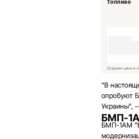
Топливо
Средние цены в с
"В настоящ
опробуют Б
Украины", 
БМП-1А
БМП-1АМ "Б
модернизац