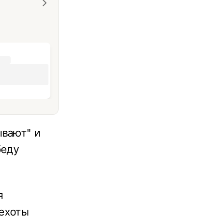
ывают" и
беду
я
пехоты