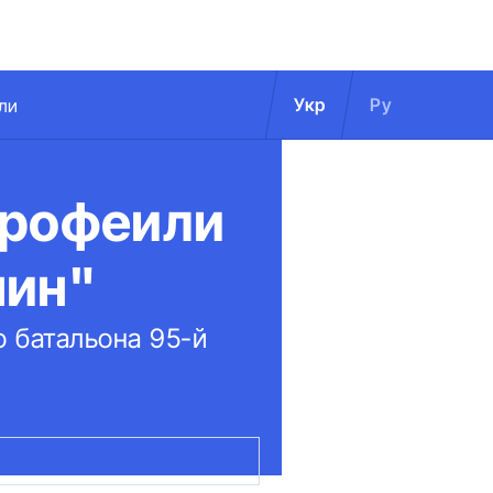
Укр
Ру
ли
трофеили
нин"
 батальона 95-й