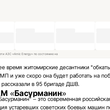
ети АЗС «Amic Energy» по состоянию на
ее время житомирские десантники "обкат
МП и уже скоро она будет работать на по
– рассказали в 95 бригаде ДШВ.
М «Басурманин»
асурманин" – это современная российска
ия устаревших советских боевых машин 