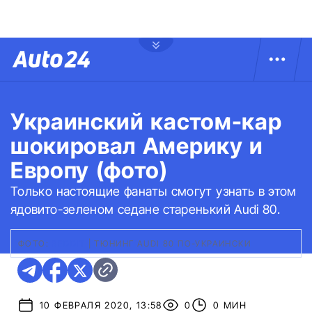
Украинский кастом-кар
шокировал Америку и
Европу (фото)
Только настоящие фанаты смогут узнать в этом
ядовито-зеленом седане старенький Audi 80.
ФОТО:
REDDIT
|
ТЮНИНГ AUDI 80 ПО-УКРАИНСКИ
10 ФЕВРАЛЯ 2020, 13:58
0
0 МИН