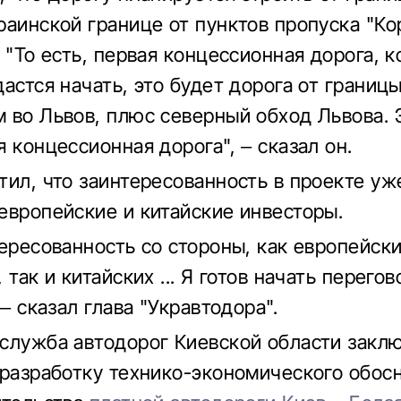
раинской границе от пунктов пропуска "Ко
 "То есть, первая концессионная дорога, к
астся начать, это будет дорога от границы
 во Львов, плюс северный обход Львова. 
 концессионная дорога", – сказал он.
тил, что заинтересованность в проекте уж
европейские и китайские инвесторы.
тересованность со стороны, как европейск
 так и китайских ... Я готов начать перего
 – сказал глава "Укравтодора".
служба автодорог Киевской области закл
 разработку технико-экономического обос