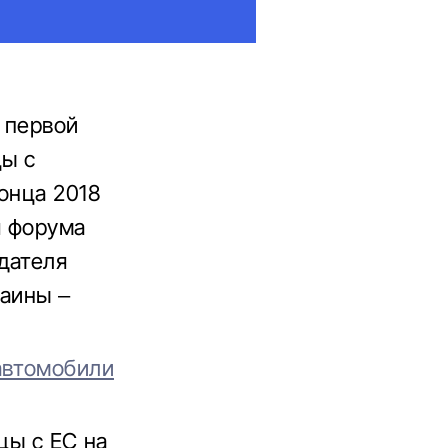
 первой
цы с
онца 2018
я форума
дателя
раины –
автомобили
цы с ЕС на