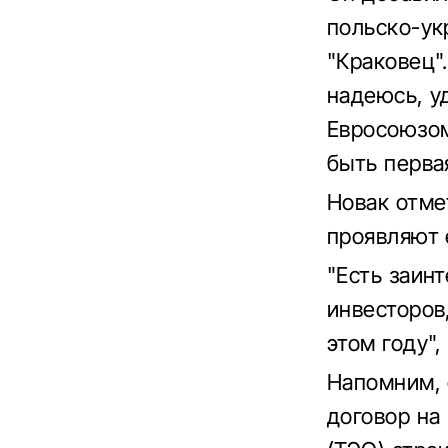
польско-ук
"Краковец".
надеюсь, уд
Евросоюзом
быть первая
Новак отме
проявляют 
"Есть заин
инвесторов,
этом году",
Напомним, 
договор на