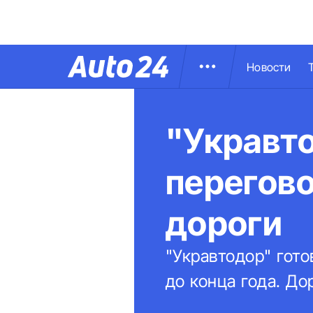
Новости
"Укравто
перегово
дороги
"Укравтодор" гото
до конца года. До