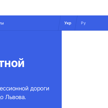
Укр
Ру
ли
тной
цессионной дороги
до Львова.