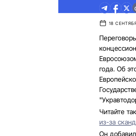
18 СЕНТЯБР
Переговоры
концессион
Евросоюзом
года. Об эт
Европейско
Государств
"Укравтодо
Читайте та
из-за скан
Он добавил