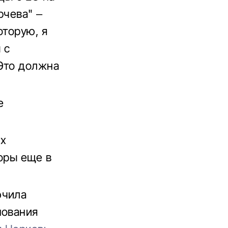
рчева" –
оторую, я
 с
Это должна
е
их
воры еще в
ючила
нования