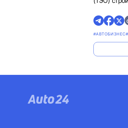
(ТЭО) стро
#AВТОБИЗНЕС