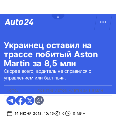
Украинец оставил на
трассе побитый Aston
Martin за 8,5 млн
Скорее всего, водитель не справился с
управлением или был пьян.
ФОТО:
ТОПЖИР
|
ПОБИТИЙ ASTON MARTIN ЗА 8,5 МЛН
14 ИЮНЯ 2018, 10:45
0
0 МИН