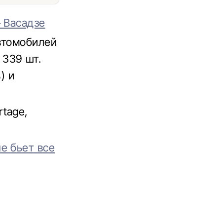
 Васадзе
втомобилей
 339 шт.
) и
tage,
е бьет все