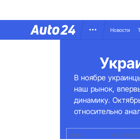
Новости
Укра
В ноябре украинцы
наш рынок, вперв
динамику. Октябрь
относительно ана
ФОТО:
24TV.UA
|
KIA SPORTA