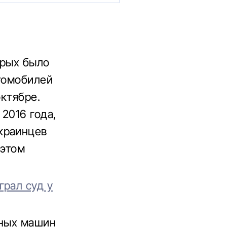
орых было
втомобилей
октябре.
2016 года,
краинцев
 этом
рал суд у
нных машин