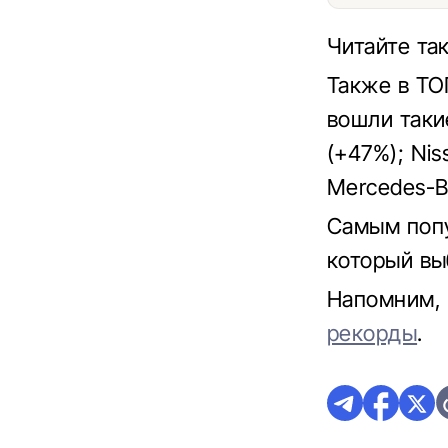
Читайте та
Также в ТО
вошли такие
(+47%); Nis
Mercedes-B
Самым попу
который вы
Напомним, 
рекорды
.