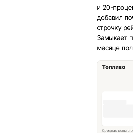
и 20-проце
добавил по
строчку ре
Замыкает п
месяце пол
Топливо
Средние цены в с