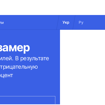
Укр
Ру
ли
замер
лей. В результате
отрицательную
оцент