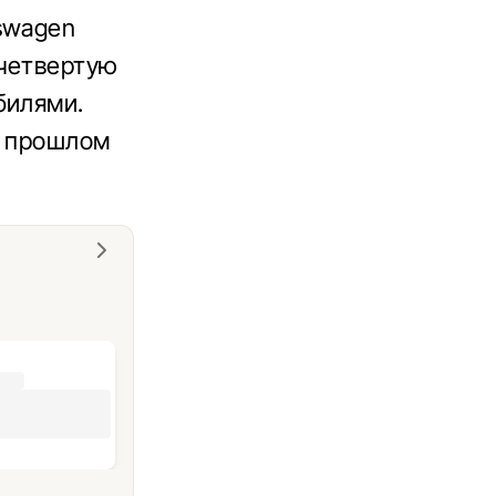
swagen
 четвертую
билями.
в прошлом