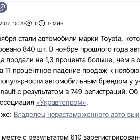
017, 15:20
0
0 МИН
ября стали автомобили марки Toyota, кот
ровано 840 шт. В ноябре прошлого года а
а продали на 1,3 процента больше, чем в 
а 11 процентное падение продаж к ноябрю 
популярности автомобильным брендом у у
nault с результатом в 749 регистраций. Об
ассоциация
«Укравтопром»
.
кже:
Владелец нерастаможенного авто выиг
 месте с результатом 610 зарегистрирова