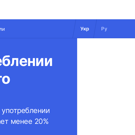
Укр
Ру
ли
еблении
го
 употреблении
ает менее 20%