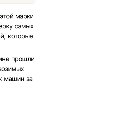
 этой марки
терку самых
й, которые
аине прошли
ввозимых
ых машин за