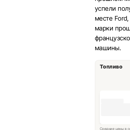
успели пол
месте Ford
марки прош
французско
машины.
Топливо
Средние цены в с