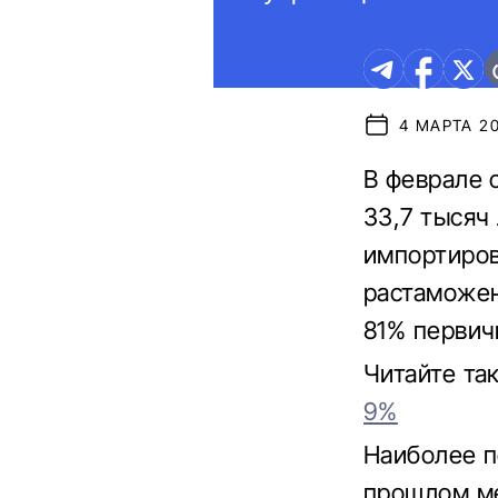
4 МАРТА 20
В феврале 
33,7 тысяч 
импортиров
растаможен
81% первич
Читайте та
9%
Наиболее п
прошлом ме