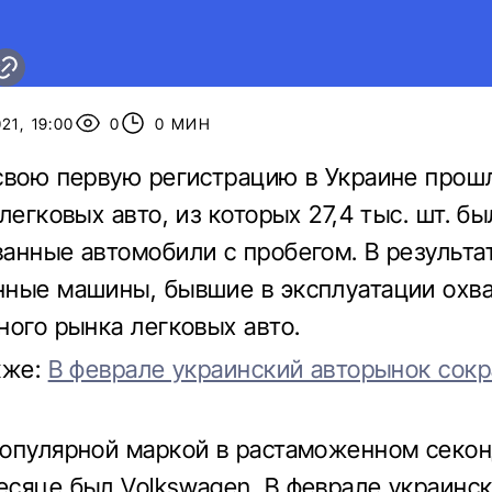
21, 19:00
0
0 МИН
свою первую регистрацию в Украине прош
легковых авто, из которых 27,4 тыс. шт. бы
анные автомобили с пробегом. В результа
ные машины, бывшие в эксплуатации охва
ного рынка легковых авто.
кже:
В феврале украинский авторынок сокр
опулярной маркой в ​​растаможенном секо
сяце был Volkswagen. В феврале украинс