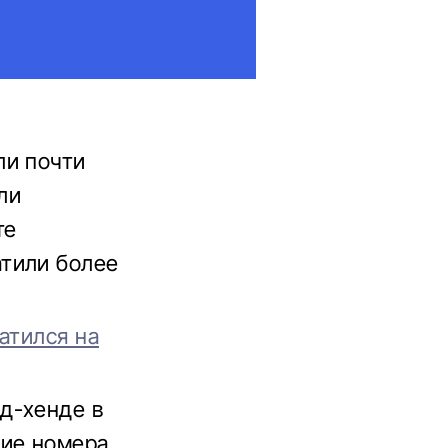
ли почти
ли
те
тили более
атился на
нд-хенде в
кие номера