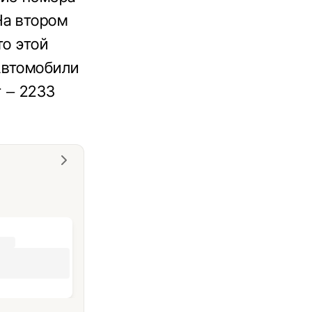
На втором
то этой
Автомобили
т – 2233