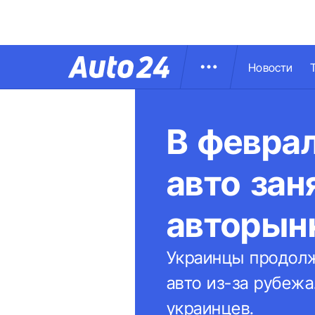
Новости
В февра
авто зан
авторын
Украинцы продолж
авто из-за рубеж
украинцев.