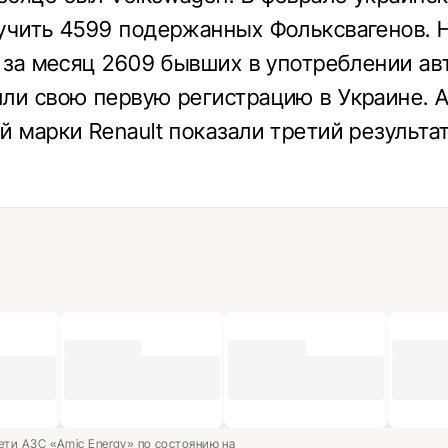
учить 4599 подержанных Фольксвагенов. 
, за месяц 2609 бывших в употреблении ав
ли свою первую регистрацию в Украине. 
й марки Renault показали третий результа
ети АЗС «Amic Energy» по состоянию на