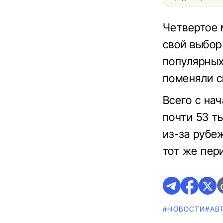
Четвертое 
свой выбор
популярных
поменяли с
Всего с на
почти 53 т
из-за рубе
тот же пер
#НОВОСТИ
#AВ