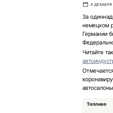
4 ДЕКАБРЯ 
За одиннад
немецком 
Германии б
Федерально
Читайте та
автоиндуст
Отмечается
коронавиру
автосалоны
Топливо