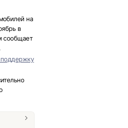
мобилей на
оябрь в
м сообщает
.
а поддержку
сительно
о