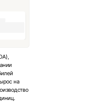
DA),
мании
билей
ырос на
роизводство
диниц.