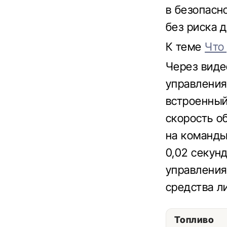
в безопасн
без риска 
К теме
Что
Через виде
управления
встроенный
скорость о
на команды
0,02 секун
управления
средства л
Топливо