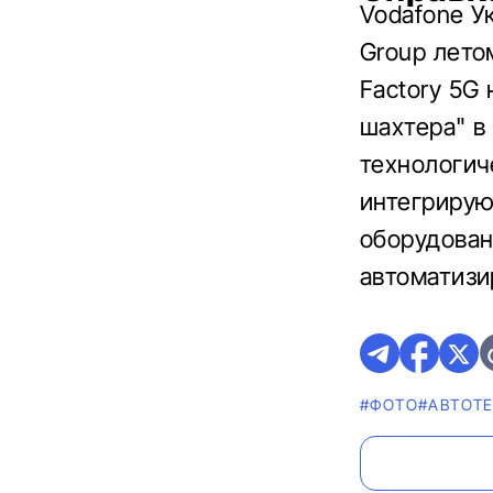
Vodafone У
Group лето
Factory 5G
шахтера" в
технологиче
интегрирую
оборудован
автоматизи
#ФОТО
#АВТОТ