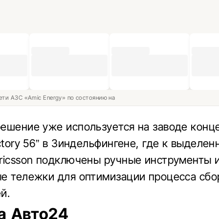
ети АЗС «Amic Energy» по состоянию на
ешение уже используется на заводе конц
ctory 56” в Зиндельфингене, где к выделен
ricsson подключены ручные инструменты 
е тележки для оптимизации процесса сбо
й.
а Авто24