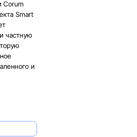
и Corum
екта Smart
ет
ли частную
оторую
нное
аленного и