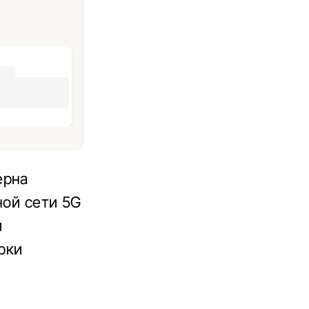
ерна
ной сети 5G
и
рки