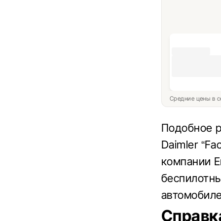
Средние цены в с
Подобное р
Daimler “Fa
компании E
беспилотны
автомобиле
Справк