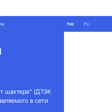
Укр
Ру
ли
и
т шахтера" (ДТЭК
авляемого в сети