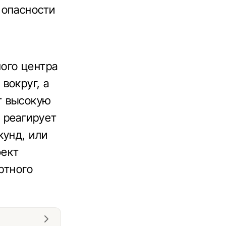
 опасности
ого центра
вокруг, а
т высокую
 реагирует
кунд, или
фект
ртного