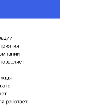
зации
дприятия
компании
 позволяет
ужды
вать
ает
ля работает