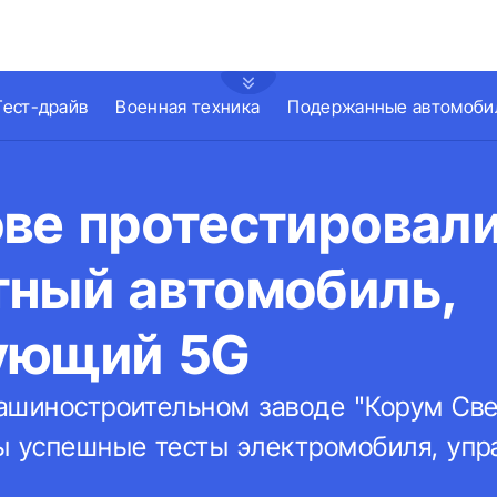
Тест-драйв
Военная техника
Подержанные автомоби
ове протестировал
тный автомобиль,
ующий 5G
ашиностроительном заводе "Корум Све
ы успешные тесты электромобиля, упр