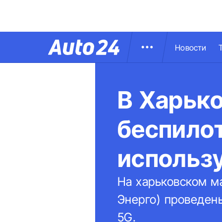
Новости
В Харьк
беспило
использ
На харьковском м
Энерго) проведен
5G.