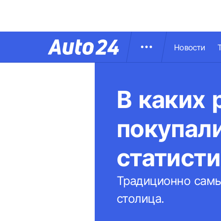
Новости
В каких 
покупал
статисти
Традиционно самы
столица.