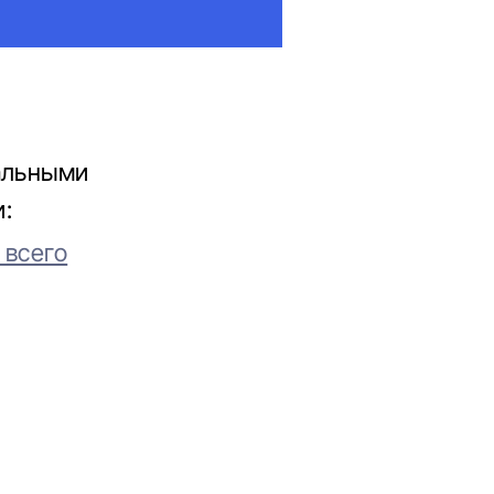
альными
:
 всего