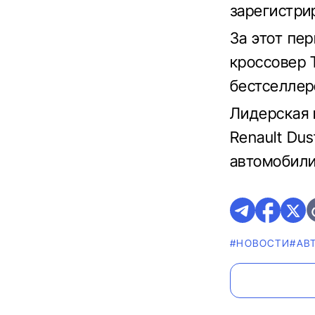
зарегистри
За этот пе
кроссовер 
бестселлер
Лидерская
Renault Du
автомобили
#НОВОСТИ
#AВ