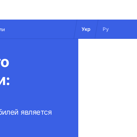
Укр
Ру
ли
го
и:
илей является