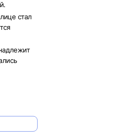
й.
лице стал
ется
инадлежит
ались