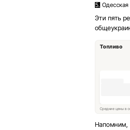
Одесская 
Эти пять р
общеукраин
Топливо
Средние цены в с
Напомним, 