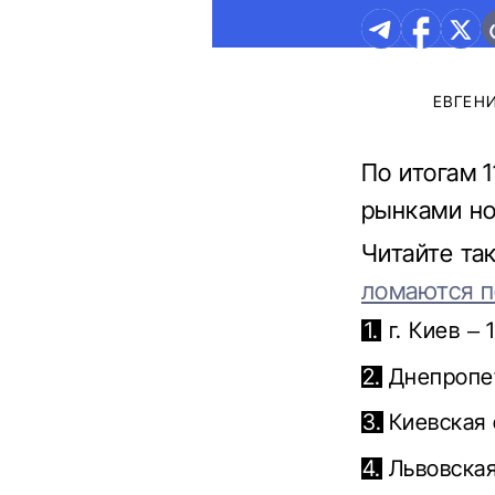
ЕВГЕН
По итогам 
рынками но
Читайте та
ломаются п
г. Киев – 
Днепропет
Киевская 
Львовская