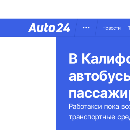
Новости
В Калиф
автобусы
пассажи
Работакси пока во
транспортные сред