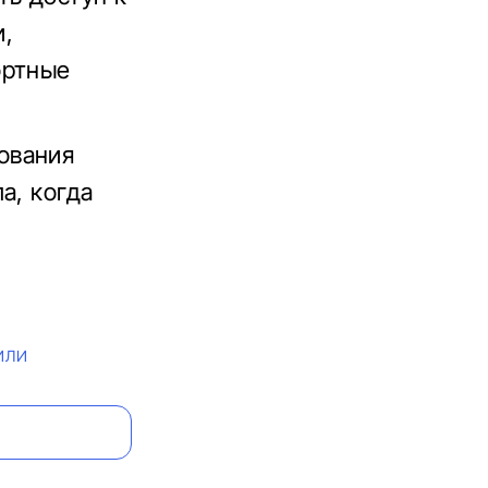
и,
ортные
ования
а, когда
ИЛИ