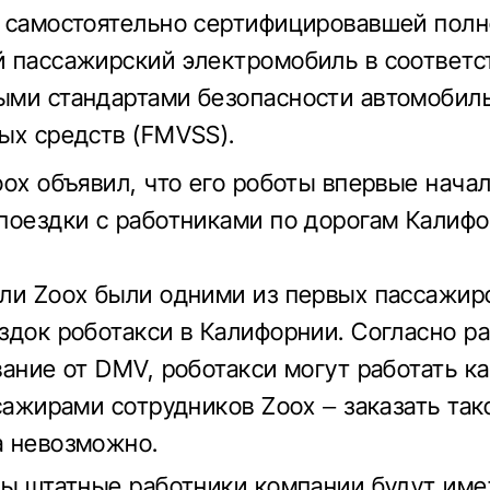
 самостоятельно сертифицировавшей пол
 пассажирский электромобиль в соответс
ми стандартами безопасности автомобил
ых средств (FMVSS).
oox объявил, что его роботы впервые нача
поездки с работниками по дорогам Калифо
ли Zoox были одними из первых пассажир
здок роботакси в Калифорнии. Согласно 
вание от DMV, роботакси могут работать к
ссажирами сотрудников Zoox – заказать так
 невозможно.
ны штатные работники компании будут име