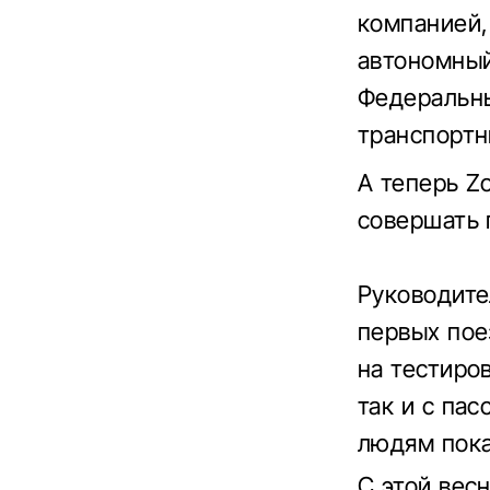
компанией,
автономный
Федеральны
транспортн
А теперь Z
совершать 
Руководите
первых пое
на тестиро
так и с па
людям пока
С этой вес