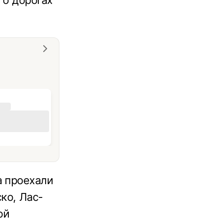
 о дорогах
а проехали
ко, Лас-
ой