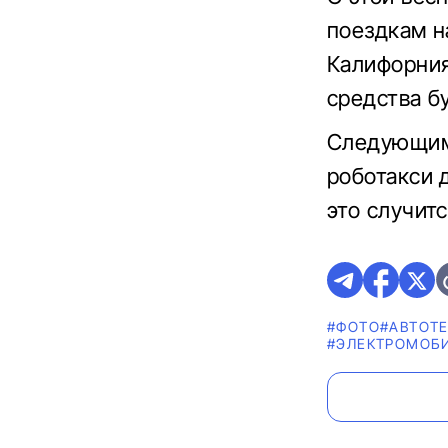
поездкам н
Калифорния
средства б
Следующим 
роботакси 
это случитс
#ФОТО
#АВТОТ
#ЭЛЕКТРОМОБ