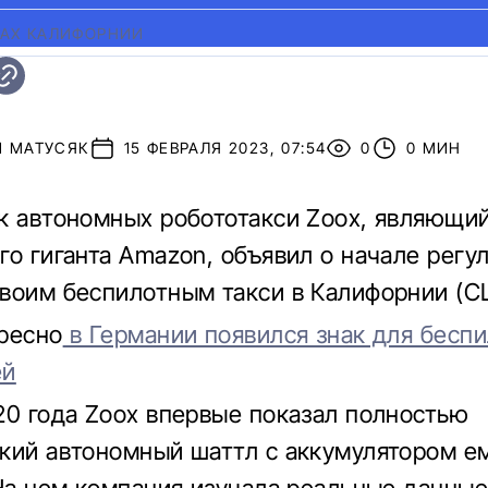
ГАХ КАЛИФОРНИИ
Й МАТУСЯК
15 ФЕВРАЛЯ 2023, 07:54
0
0 МИН
к автономных робототакси Zoox, являющи
го гиганта Amazon, объявил о начале регу
воим беспилотным такси в Калифорнии (С
ресно
в Германии появился знак для бесп
ей
20 года Zoox впервые показал полностью
кий автономный шаттл с аккумулятором е