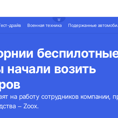
Тест-драйв
Военная техника
Подержанные автомоби
орнии беспилотны
 начали возить
ров
зят на работу сотрудников компании, 
ства – Zoox.