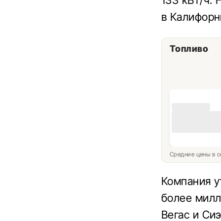
133 кВт/ч.
в Калифорн
Топливо
Средние цены в с
Компания у
более милл
Вегас и Си