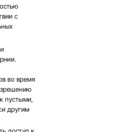
ностью
твии с
ьных
ли
рнии.
ов во время
разрешению
ак пустыми,
си другим
ть доступ к