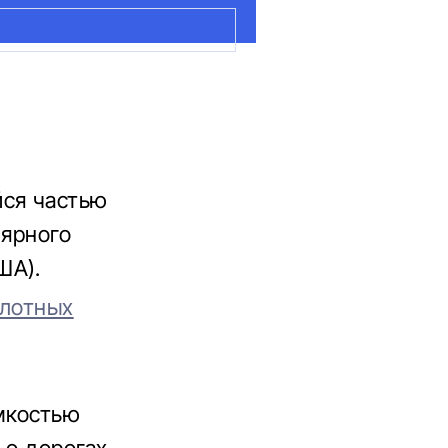
йся частью
лярного
ША).
илотных
мкостью