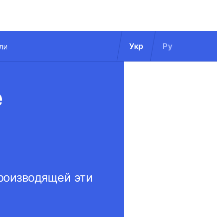
Укр
Ру
ли
е
производящей эти