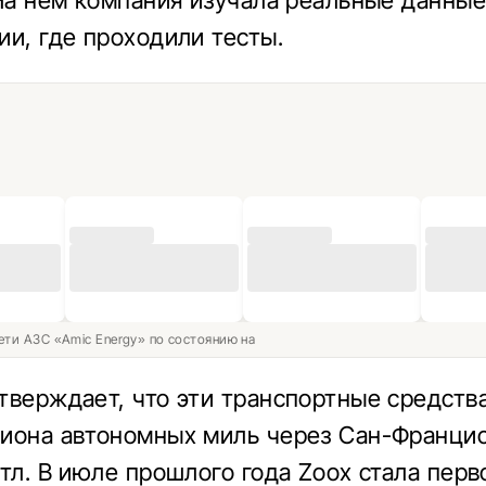
 На нем компания изучала реальные данные
ии, где проходили тесты.
ети АЗС «Amic Energy» по состоянию на
тверждает, что эти транспортные средств
иона автономных миль через Сан-Францис
этл. В июле прошлого года Zoox стала перв