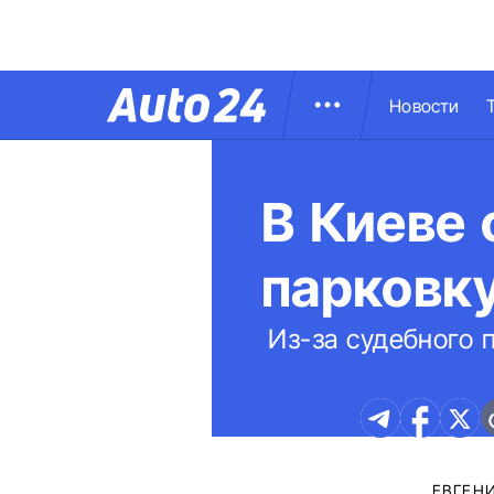
Новости
В Киеве 
парковк
Из-за судебного 
ЕВГЕН