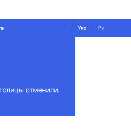
Укр
Ру
ли
столицы отменили.