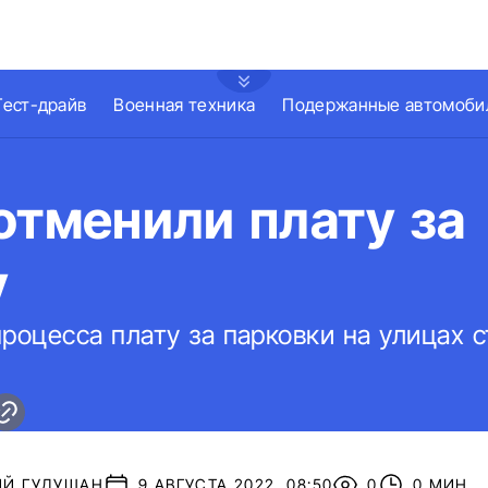
Тест-драйв
Военная техника
Подержанные автомоби
отменили плату за
у
процесса плату за парковки на улицах 
ИЙ ГУДУЩАН
9 АВГУСТА 2022, 08:50
0
0 МИН