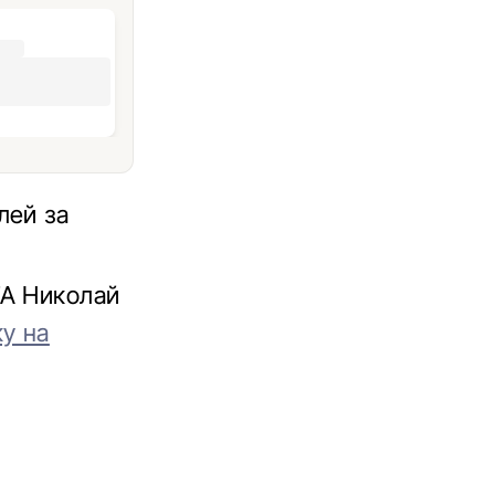
лей за
ГА Николай
у на