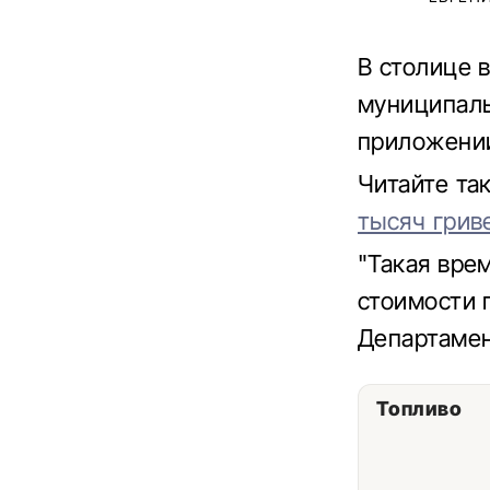
В столице 
муниципаль
приложении
Читайте та
тысяч грив
"Такая вре
стоимости 
Департамен
Топливо