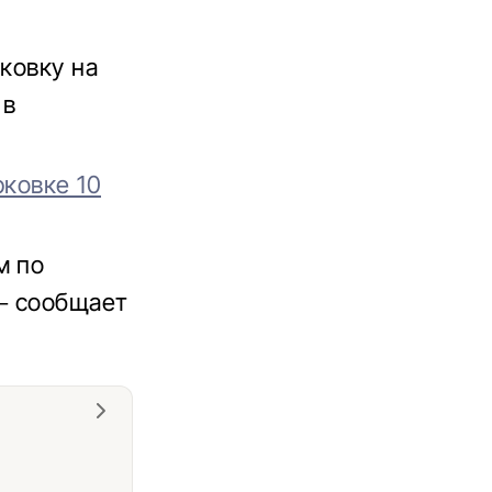
ковку на
 в
рковке 10
м по
 – сообщает