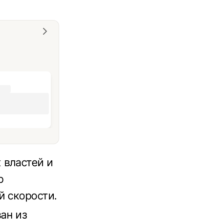
 властей и
р
й скорости.
ан из