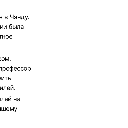
 в Чэнду.
ции была
тное
сом,
 профессор
зить
илей.
илей на
ейшему