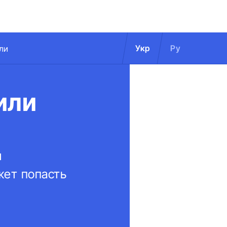
Укр
Ру
ли
или
й
жет попасть