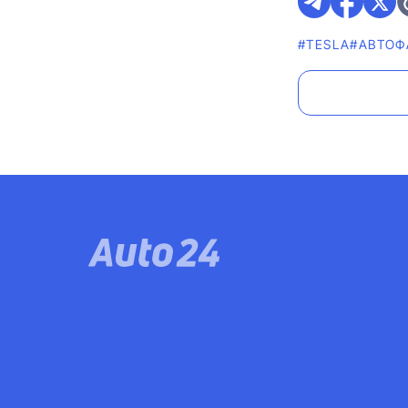
#TESLA
#AВТОФ