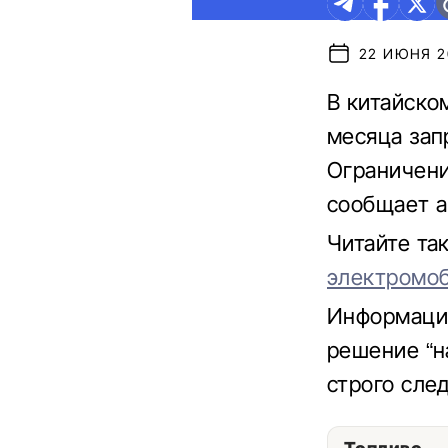
22 ИЮНЯ 20
В китайско
месяца зап
Ограничени
сообщает а
Читайте т
электромо
Информацию
решение “н
строго сле