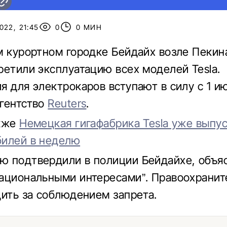
22, 21:45
0
0 МИН
м курортном городке Бейдайх возле Пекин
ретили эксплуатацию всех моделей Tesla.
я для электрокаров вступают в силу с 1 и
гентство
Reuters
.
акже
Немецкая гигафабрика Tesla уже выпу
билей в неделю
 подтвердили в полиции Бейдайхе, объяс
ациональными интересами”. Правоохранит
дить за соблюдением запрета.