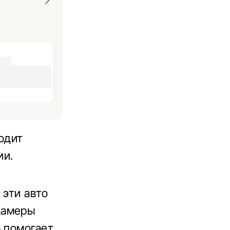
одит
ии.
 эти авто
Камеры
о помогает