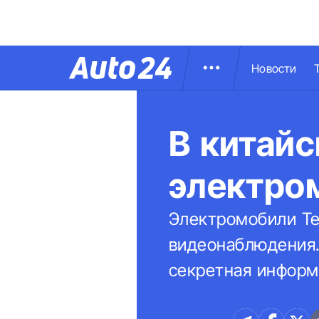
Новости
В китайс
электром
Электромобили Te
видеонаблюдения.
секретная информ