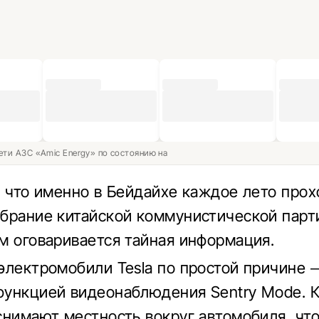
ети АЗС «Amic Energy» по состоянию на
, что именно в Бейдайхе каждое лето прох
брание китайской коммунистической парт
м оговаривается тайная информация.
электромобили Tesla по простой причине –
ункцией видеонаблюдения Sentry Mode. 
снимают местность вокруг автомобиля, чт