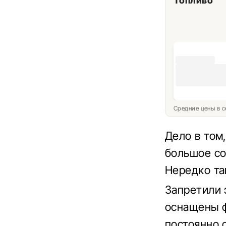
Топливо
Средние цены в с
Дело в том
большое со
Нередко та
Запретили 
оснащены ф
постоянно 