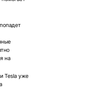
 попадет
нные
атно
ся на
и Tesla уже
а