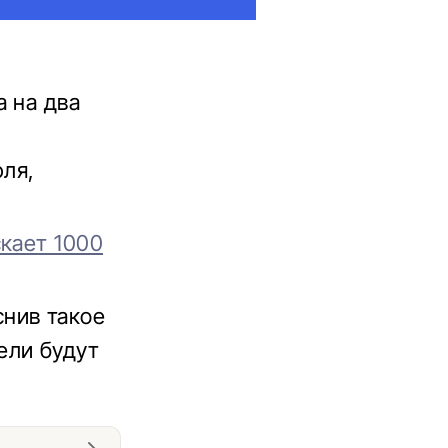
а на два
юля,
скает 1000
нив такое
ели будут