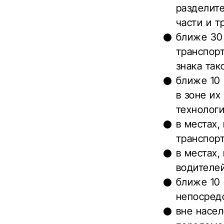
разделит
части и т
ближе 30
транспорт
знака так
ближе 10
в зоне их
технолог
в местах,
транспорт
в местах,
водителе
ближе 10 
непосредс
вне насел