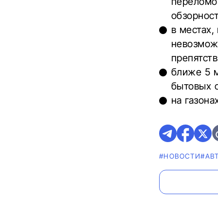
переломо
обзорнос
в местах,
невозмож
препятст
ближе 5 м
бытовых 
на газонах
#НОВОСТИ
#AВ