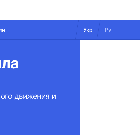
Укр
Ру
ли
ила
ного движения и