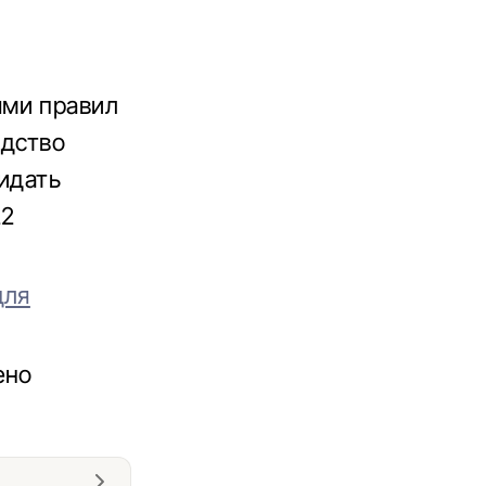
ями правил
едство
идать
22
для
ено