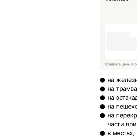
Средние цены в с
на желез
на трамва
на эстака
на пешехо
на перекр
части при
в местах,