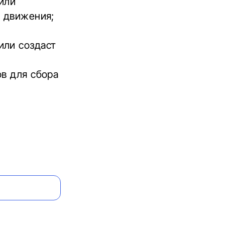
или
и движения;
или создаст
в для сбора