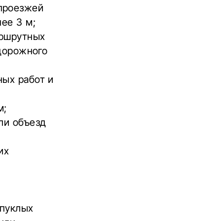
проезжей
ее 3 м;
аршрутных
 дорожного
ных работ и
м;
ли объезд
их
ыпуклых